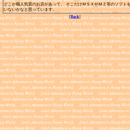
どこか職人気質のお店があって、 そこだけＭＳＸやＭＺ等のソフト
いないかなと思っています。
[
Back
]