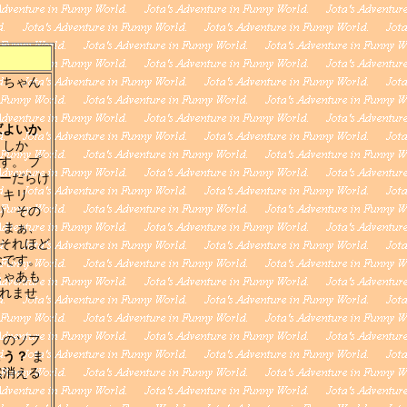
、ちゃん
ばよいか
 しか
す。 プ
ーだらけ
、キリ
） その
 まぁ、
それほど
念です。
じゃあも
れませ
Ｘのソフ
ょう？
ま
然消える