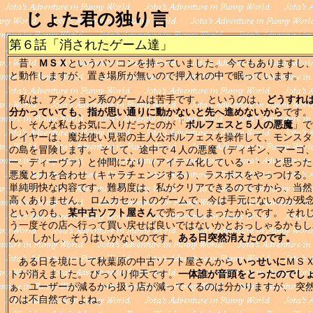
じょた君の独り言
第６話「消されたゲーム達」
昔、
ＭＳＸ
というパソコンを持っていました。 今でもありますし
と動作しますが、置き場所が無いので押入れの中で眠っています。
私は、アクション系のゲームは苦手です。 というのは、
どうすれ
分かっていても、指が思い通りに動かないと先へ進めないから
です。
し、そんな私もお気に入りだったのが「
ボルフェスと５人の悪魔
」で
レイヤーは、魔法使い見習の主人公ボルフェスを操作して、モンスタ
の島を冒険します。 そして、途中で４人の悪魔（ディギン、マーゴ
ー、ディーヴァ）と仲間になり（アイテム化している・・・と思った
悪魔と力を合わせ（キャラチェンジする）、ラスボスをやっつける。
単純明快な内容です。難易度は、私がクリアできるのですから、当然
高くありません。 ロムカセットのゲームで、今は手元にないのが残
というのも、
某中古ソフト屋さん
で売ってしまったからです。 それ
う一度その店へ行って買い戻せば良いではないかとおっしゃるかもし
ん。 しかし、そうはいかないのです。
ある日突然消えたのです。
ある日を境にして秋葉原の中古ソフト屋さんから
いっせいに
ＭＳ
トが消えました。 びっくり仰天です。
一体誰が音頭をとったのでし
ぁ、ユーザーが減るから扱う店が減ってくるのは分かりますが、 突
のは不自然ですよね。