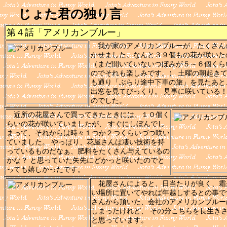
じょた君の独り言
第４話「アメリカンブルー」
我が家のアメリカンブルーが、たくさん
かせました。なんと３９個もの花が咲いた
（まだ開いていないつぼみが５～６個くら
のでそれも楽しみです。） 土曜の朝起き
も通り「ぶらり途中下車の旅」を見たあと
出窓を見てびっくり。 見事に咲いている
のでした。
近所の花屋さんで買ってきたときには、１０個く
らいの花が咲いていましたが、 すぐにしぼんでし
まって、それからは時々１つか２つくらいづつ咲い
ていました。 やっぱり、花屋さんは凄い技術を持
っているものだなぁ、肥料をたくさん与えているの
かな？ と思っていた矢先にどかっと咲いたのでと
っても嬉しかったです。
花屋さんによると、日当たりが良く、霜
い場所に置いてやれば年越しするとの事で
さんから頂いた、会社のアメリカンブルー
しまったけれど、 その分こちらを長生き
と思っています。