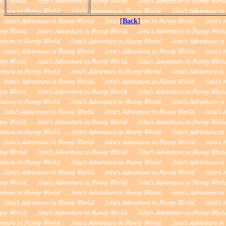
[
Back
]