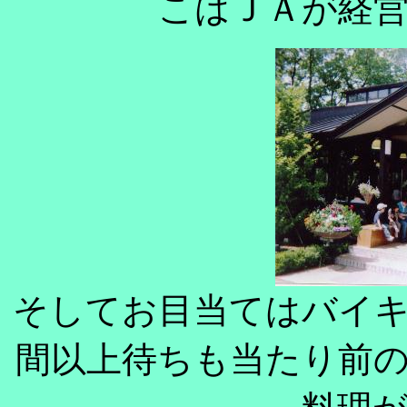
こはＪＡが経
そしてお目当てはバイ
間以上待ちも当たり前