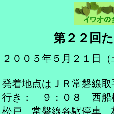
第２２回た
２００５年５月２１日（
発着地点はＪＲ常磐線取
行き： ９：０８ 西
松戸 常磐線各駅停車 