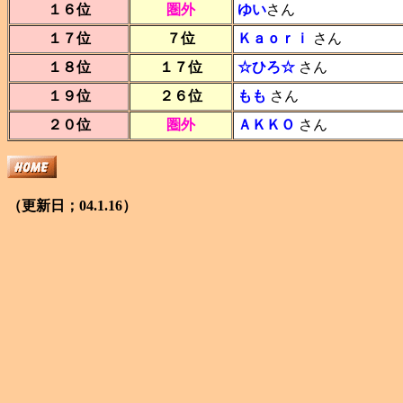
１６位
圏外
ゆい
さん
１７位
７位
Ｋａｏｒｉ
さん
１８位
１７位
☆ひろ☆
さん
１９位
２６位
もも
さん
２０位
圏外
ＡＫＫＯ
さん
（更新日；04.1.16）