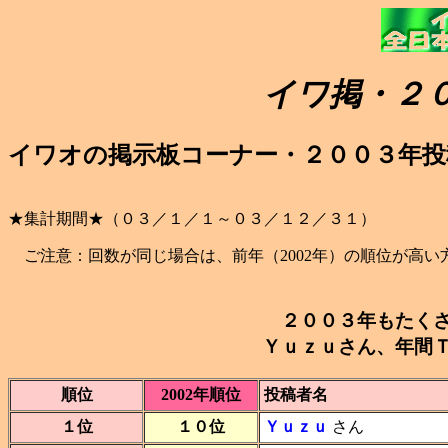
イワ掲・２
イワオの掲示板コーナー・２００３年投
★集計期間★（０３／１／１～０３／１２／３１）
ご注意：回数が同じ場合は、前年（2002年）の順位が高い
２００３年もたく
Ｙｕｚｕさん、年間
順位
2002年順位
投稿者名
１位
１０位
Ｙｕｚｕ
さん