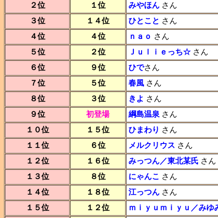
２位
１位
みやほん
さん
３位
１４位
ひとこと
さん
４位
４位
ｎａｏ
さん
５位
２位
Ｊｕｌｉｅっち☆
さん
６位
９位
ひで
さん
７位
５位
春風
さん
８位
３位
きよ
さん
９位
初登場
綱島温泉
さん
１０位
１５位
ひまわり
さん
１１位
６位
メルクリウス
さん
１２位
１６位
みっつん／東北某氏
さん
１３位
８位
にゃんこ
さん
１４位
１８位
江っつん
さん
１５位
１２位
ｍｉｙｕｍｉｙｕ／みゆ