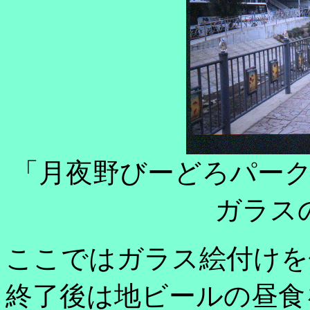
「月夜野びーどろパー
ガラス
ここではガラス絵付けを
終了後は地ビールの昼食