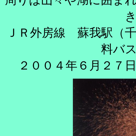
ＪＲ外房線 蘇我駅（
料バ
２００４年６月２７