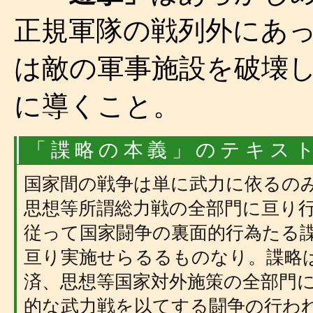
正規軍隊の戦列外にあ
は敵の軍事施設を破壊
に導くこと。
「諜略の本義」のテキス
国家間の戦争は単に武力に依るの
思想等所謂総力戦の全部門に亘り
従って国家闘争の裏面的行為たる
亘り実施せらるるものなり。諜略
済、思想等国家対外施策の全部門
的な武力戦を以てする闘争の行わ