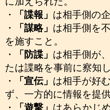
に加えられた。
・
「諜報」
は相手側の
・
「謀略」
は相手側を
を施すこと。
・
「防諜」
は相手側が
たは諜略を事前に察知
・
「宣伝」
は相手が好
ず、一方的に情報を提
・
「遊撃」
はあらかじ