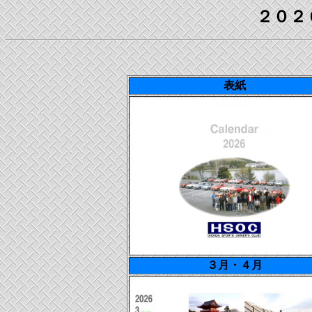
２０２
表紙
３月・４月