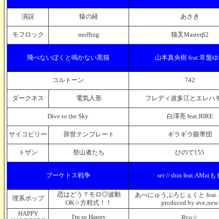
演説
猿の経
あさき
モフロック
moffing
猫叉Masterβ2
飛べないぼくと鳴かない黒猫
山本真央樹 feat.常盤
コルトーン
742
ダークネス
電気人形
フレディ波多江とエレハ
Dive to the Sky
白澤亮 feat.ЯIRE
サイコビリー
辞世テンプレート
ギラギラ眼帯団
トザン
登山者たち
ひので155
ブーケトス戦争
sei☆shin feat.AMaiも
恋はどう？モロ◎波動
あべにゅうぷろじぇくと feat
理系ポップ
OK☆方程式！！
produced by ave;new
HAPPY
I'm so Happy
Ryu☆