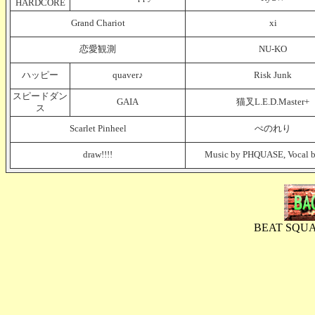
HARDCORE
Grand Chariot
xi
恋愛観測
NU-KO
ハッピー
quaver♪
Risk Junk
スピードダン
GAIA
猫叉L.E.D.Master+
ス
Scarlet Pinheel
ぺのれり
draw!!!!
Music by PHQUASE, Vocal
BEAT SQ