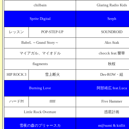
chilbain
Glaring Radio Kids
Sprite Digital
Serph
レッスン
POP-STEP-UP
SOUNDROID
BabeL ～Grand Story～
Ako Atak
マイアガル、マイオドル
chocck feat.響華
flagments
秋桜
HIP ROCK 3
雪上断火
Des-ROW・組
Burning Love
阿部靖広 feat.Luca
ハードPf
fffff
Five Hammer
Little Rock Overture
惑星計画
雪夜の森のプリャースカ
m@sumi & kidlit