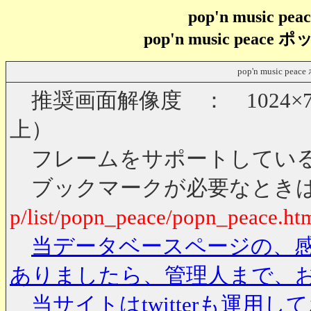
pop'n music p
pop'n music pe
pop'n music
推奨画面解像度 ： 1024×7
上）
フレームをサポートしている
ブックマークが必要なとき
p/list/popn_peace/popn_peace.ht
当データベースページの、
ありましたら、管理人まで、
当サイトはtwitterも運