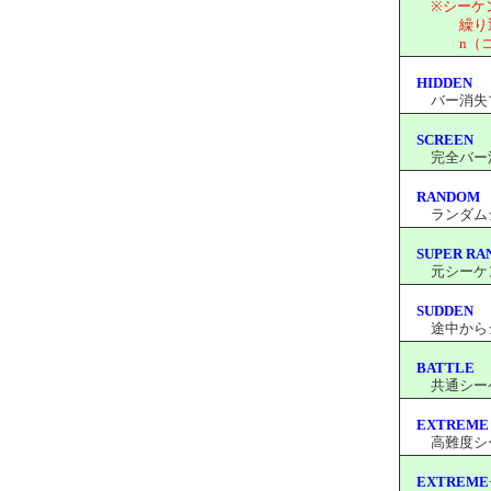
※シーケ
繰り返し入
n（コマン
HIDDEN
バー消失プレ
SCREEN
完全バー消失
RANDOM
ランダムシー
SUPER R
元シーケンス
SUDDEN
途中からシー
BATTLE
共通シーケン
EXTREME
高難度シーケ
EXTREME