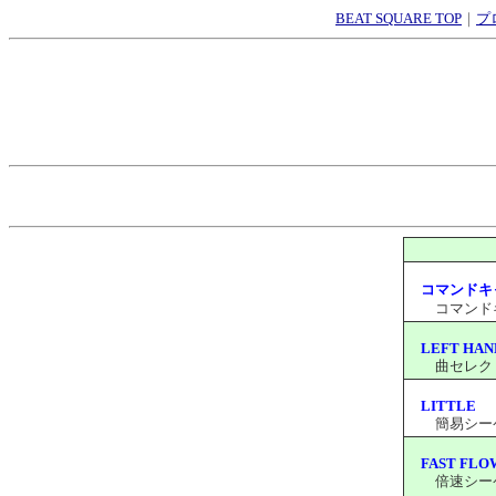
BEAT SQUARE TOP
｜
プ
コマンドキ
コマンドキャ
LEFT HAN
曲セレクト画
LITTLE
簡易シーケン
FAST FLO
倍速シーケン