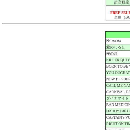
超高難度シー
FREE SEL
全曲（BON
Na'-na-na
愛のしるし
桜の時
KILLER QUE
BORN TO BE
YOU OUGHAT
NOW I'm SUE
CALL ME NA
CARNIVAL D
ダイナマイト
BAD MEDICI
DADDY BROT
CAPTAIN'S V
RIGHT ON TI