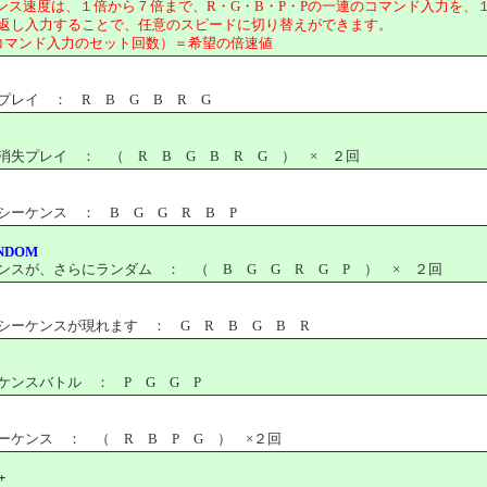
ンス速度は、１倍から７倍まで、R・G・B・P・Pの一連のコマンド入力を、
力することで、任意のスピードに切り替えができます。
ド入力のセット回数）＝希望の倍速値
イ ： R B G B R G
プレイ ： （ R B G B R G ） × ２回
ケンス ： B G G R B P
ANDOM
が、さらにランダム ： （ B G G R G P ） × ２回
ケンスが現れます ： G R B G B R
スバトル ： P G G P
ンス ： （ R B P G ） ×２回
+