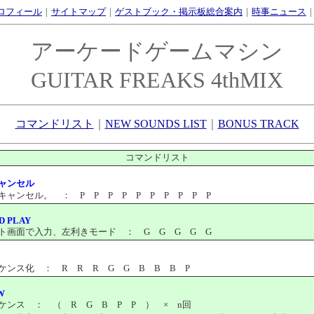
ロフィール
｜
サイトマップ
｜
ゲストブック・掲示板総合案内
｜
時事ニュース
アーケードゲームマシン
GUITAR FREAKS 4thMIX
コマンドリスト
｜
NEW SOUNDS LIST
｜
BONUS TRACK
コマンドリスト
ャンセル
ンセル。 ： P P P P P P P P P P
D PLAY
面で入力、左利きモード ： G G G G G
ス化 ： R R R G G B B B P
W
ス ： （ R G B P P ） × n回