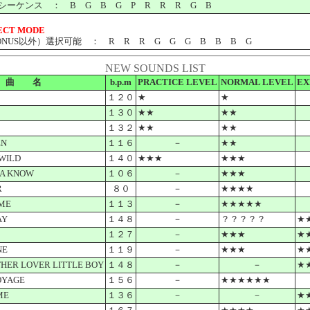
ケンス ： B G B G P R R R G B
ECT MODE
US以外）選択可能 ： R R R G G G B B B G
NEW SOUNDS LIST
曲 名
b.p.m
PRACTICE LEVEL
NORMAL LEVEL
EX
１２０
★
★
１３０
★★
★★
１３２
★★
★★
EN
１１６
－
★★
 WILD
１４０
★★★
★★★
A KNOW
１０６
－
★★★
R
８０
－
★★★★
ME
１１３
－
★★★★★
AY
１４８
－
？？？？？
★
１２７
－
★★★
★
NE
１１９
－
★★★
★
HER LOVER LITTLE BOY
１４８
－
－
★
OYAGE
１５６
－
★★★★★★
ME
１３６
－
－
★