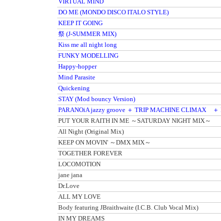
VIRTUAL MIND
DO ME (MONDO DISCO ITALO STYLE)
KEEP IT GOING
祭 (J-SUMMER MIX)
Kiss me all night long
FUNKY MODELLING
Happy-hopper
Mind Parasite
Quickening
STAY (Mod bouncy Version)
PARANOiA jazzy groove ＋ TRIP MACHINE CLIMAX ＋
PUT YOUR RAITH IN ME ～SATURDAY NIGHT MIX～
All Night (Original Mix)
KEEP ON MOVIN' ～DMX MIX～
TOGETHER FOREVER
LOCOMOTION
jane jana
Dr.Love
ALL MY LOVE
Body featuring JBraithwaite (I.C.B. Club Vocal Mix)
IN MY DREAMS