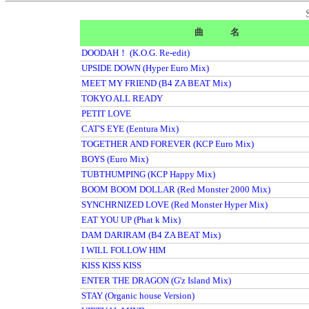
曲 名
DOODAH！ (K.O.G. Re-edit)
UPSIDE DOWN (Hyper Euro Mix)
MEET MY FRIEND (B4 ZA BEAT Mix)
TOKYO ALL READY
PETIT LOVE
CAT'S EYE (Eentura Mix)
TOGETHER AND FOREVER (KCP Euro Mix)
BOYS (Euro Mix)
TUBTHUMPING (KCP Happy Mix)
BOOM BOOM DOLLAR (Red Monster 2000 Mix)
SYNCHRNIZED LOVE (Red Monster Hyper Mix)
EAT YOU UP (Phat k Mix)
DAM DARIRAM (B4 ZA BEAT Mix)
I WILL FOLLOW HIM
KISS KISS KISS
ENTER THE DRAGON (G'z Island Mix)
STAY (Organic house Version)