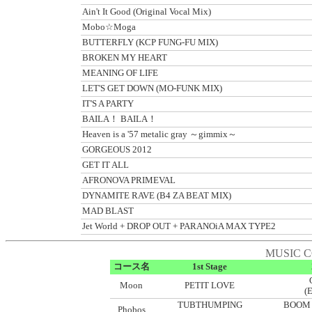
Ain't It Good (Original Vocal Mix)
Mobo☆Moga
BUTTERFLY (KCP FUNG-FU MIX)
BROKEN MY HEART
MEANING OF LIFE
LET'S GET DOWN (MO-FUNK MIX)
IT'S A PARTY
BAILA！ BAILA！
Heaven is a '57 metalic gray ～gimmix～
GORGEOUS 2012
GET IT ALL
AFRONOVA PRIMEVAL
DYNAMITE RAVE (B4 ZA BEAT MIX)
MAD BLAST
Jet World + DROP OUT + PARANOiA MAX TYPE2
MUSIC C
コース名
1st Stage
Moon
PETIT LOVE
(
TUBTHUMPING
BOOM
Phobos