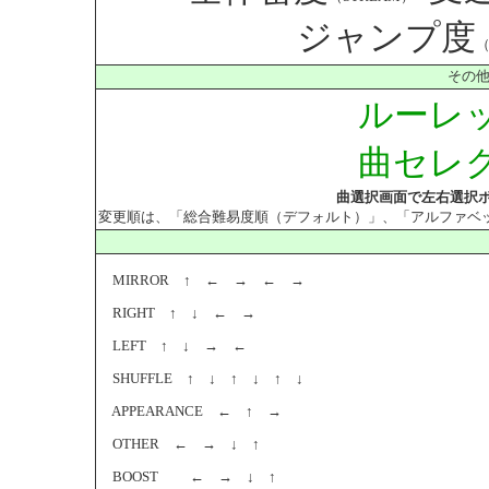
ジャンプ度
（
その他
ルーレ
曲セレ
曲選択画面で左右選択
変更順は、「総合難易度順（デフォルト）」、「アルファベット順
MIRROR ↑ ← → ← →
RIGHT ↑ ↓ ← →
LEFT ↑ ↓ → ←
SHUFFLE ↑ ↓ ↑ ↓ ↑ ↓
APPEARANCE ← ↑ →
OTHER ← → ↓ ↑
BOOST ← → ↓ ↑