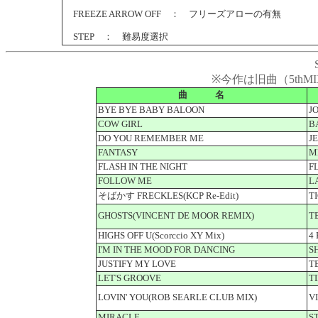
FREEZE ARROW OFF ： フリーズアローの有無
STEP ： 難易度選択
※今作は旧曲（5th
曲 名
BYE BYE BABY BALOON
J
COW GIRL
B
DO YOU REMEMBER ME
J
FANTASY
M
FLASH IN THE NIGHT
F
FOLLOW ME
L
そばかす FRECKLES(KCP Re-Edit)
T
GHOSTS(VINCENT DE MOOR REMIX)
T
HIGHS OFF U(Scorccio XY Mix)
4
I'M IN THE MOOD FOR DANCING
S
JUSTIFY MY LOVE
T
LET'S GROOVE
T
LOVIN' YOU(ROB SEARLE CLUB MIX)
V
MIRACLE
S