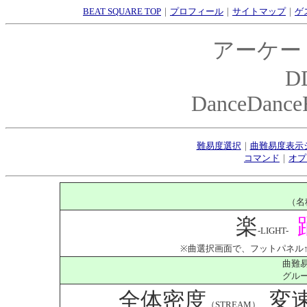
BEAT SQUARE TOP
｜
プロフィール
｜
サイトマップ
｜
ゲ
アーケー
D
DanceDanceR
難易度選択
｜
曲難易度表示
コマンド
｜
オプ
（名
楽
-LIGHT-
※曲選択画面で、フットパネル↑
曲難
グル
全体密度
変
（STREAM）