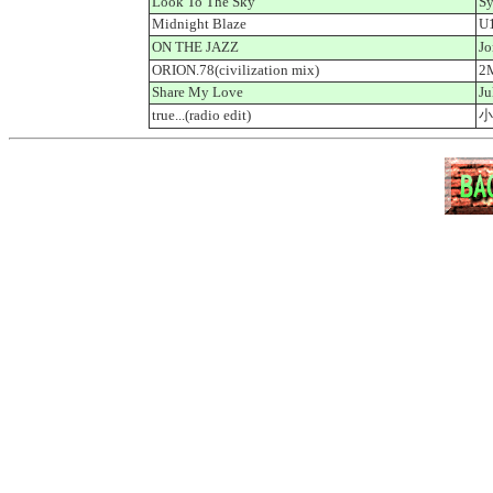
Look To The Sky
Sy
Midnight Blaze
U1
ON THE JAZZ
J
ORION.78(civilization mix)
2
Share My Love
Ju
true...(radio edit)
小