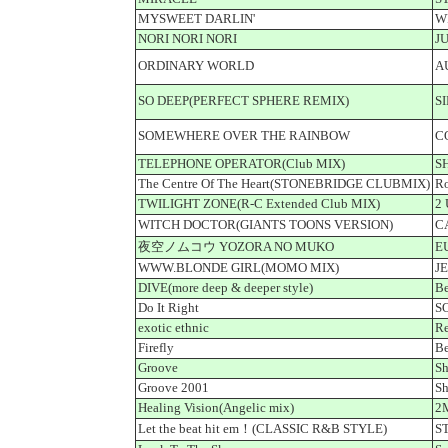
MYSWEET DARLIN'
W
NORI NORI NORI
J
ORDINARY WORLD
A
SO DEEP(PERFECT SPHERE REMIX)
S
SOMEWHERE OVER THE RAINBOW
C
TELEPHONE OPERATOR(Club MIX)
S
The Centre Of The Heart(STONEBRIDGE CLUBMIX)
Ro
TWILIGHT ZONE(R-C Extended Club MIX)
2
WITCH DOCTOR(GIANTS TOONS VERSION)
C
夜空ノムコウ YOZORA NO MUKO
E
WWW.BLONDE GIRL(MOMO MIX)
J
DIVE(more deep & deeper style)
Be
Do It Right
SO
exotic ethnic
R
Firefly
Be
Groove
Sh
Groove 2001
Sh
Healing Vision(Angelic mix)
2
Let the beat hit em！(CLASSIC R&B STYLE)
S