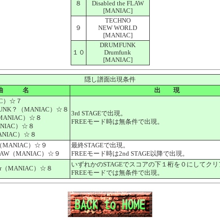
８
Disabled the FLAW
[MANIAC]
TECHNO
９
NEW WORLD
[MANIAC]
DRUMFUNK
１０
Drumfunk
[MANIAC]
隠し譜面出現条件
曲 名
出 現
AC）☆７
 FUNK？（MANIAC）☆８
3rd STAGEで出現。
（MANIAC）☆８
FREEモード時は無条件で出現。
ANIAC）☆８
ANIAC）☆８
（MANIAC）☆９
最終STAGEで出現。
e FLAW（MANIAC）☆９
FREEモード時は2nd STAGE以降で出現。
いずれかのSTAGEでスコアの下１桁を０にしてク
mmer（MANIAC）☆８
FREEモードでは無条件で出現。