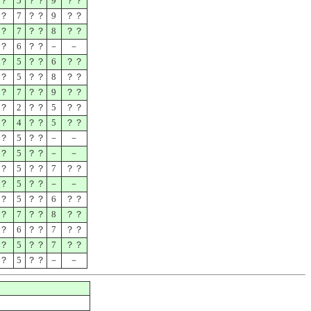
？
5
？？
9
？？
？
7
？？
9
？？
？
7
？？
8
？？
？
6
？？
－
－
？
5
？？
6
？？
？
5
？？
8
？？
？
7
？？
9
？？
？
2
？？
5
？？
？
4
？？
5
？？
？
5
？？
－
－
？
5
？？
－
－
？
5
？？
7
？？
？
5
？？
－
－
？
5
？？
6
？？
？
7
？？
8
？？
？
6
？？
7
？？
？
5
？？
7
？？
？
5
？？
－
－