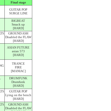
Final stage
GUITAR POP
SURGE LINE
BIGBEAT
Smack up
[HARD]
ATS
GROUND ASH
Disabled the FLAW
[HARD]
ASIAN FUTURE
asian 573
[HARD]
TRANCE
NG
FIRE
[MANIAC]
L
DRUMFUNK
Drumfunk
[HARD]
ATS
GUITAR POP
Lying on the bench
[HARD]
ATS
GROUND ASH
Disabled the FLAW