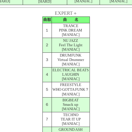
HARD]
[MANIAC]
[MANIAC]
[HARD]
EXPERT＋
曲順
曲 名
TRANCE
１
PINK DREAM
[MANIAC]
NU JAZZ
２
Feel The Light
[MANIAC]
DRUMFUNK
３
Virtual Drummer
[MANIAC]
ELECTRICAL BEATS
４
LAUGHIN
[MANIAC]
FREESTYLE
５
WHO GOTTA FUNK？
[MANIAC]
BIGBEAT
６
Smack up
[MANIAC]
TECHNO
７
TEAR IT UP
[MANIAC]
GROUND ASH