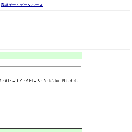
｜
音楽ゲームデータベース
×６回→１０×６回→８×６回の順に押します。