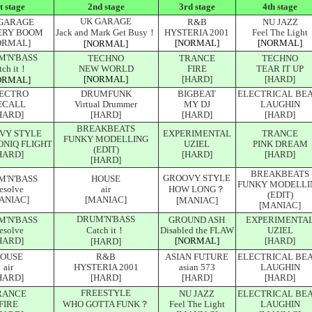
t stage
2nd stage
3rd stage
4th stage
UK GARAGE
GARAGE
R&B
NU JAZZ
ERY BOOM
Jack and Mark Get Busy！
HYSTERIA 2001
Feel The Light
ORMAL]
[NORMAL]
[NORMAL]
[NORMAL]
M'N'BASS
TECHNO
TRANCE
TECHNO
tch it！
NEW WORLD
FIRE
TEAR IT UP
[NORMAL]
[HARD]
[HARD]
ORMAL]
ECTRO
DRUMFUNK
BIGBEAT
ELECTRICAL BE
ECALL
Virtual Drummer
MY DJ
LAUGHIN
HARD]
[HARD]
[HARD]
[HARD]
BREAKBEATS
VY STYLE
EXPERIMENTAL
TRANCE
FUNKY MODELLING
ONIQ FLIGHT
UZIEL
PINK DREAM
(EDIT)
HARD]
[HARD]
[HARD]
[HARD]
BREAKBEATS
GROOVY STYLE
M'N'BASS
HOUSE
FUNKY MODELLI
esolve
air
HOW LONG？
(EDIT)
ANIAC]
[MANIAC]
[MANIAC]
[MANIAC]
DRUM'N'BASS
M'N'BASS
GROUND ASH
EXPERIMENTA
esolve
Catch it！
Disabled the FLAW
UZIEL
HARD]
[NORMAL]
[HARD]
[HARD]
OUSE
R&B
ASIAN FUTURE
ELECTRICAL BE
air
HYSTERIA 2001
asian 573
LAUGHIN
HARD]
[HARD]
[HARD]
[HARD]
FREESTYLE
RANCE
NU JAZZ
ELECTRICAL BE
FIRE
WHO GOTTA FUNK？
Feel The Light
LAUGHIN