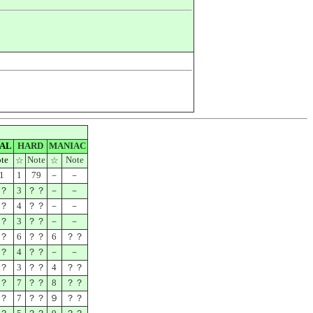
AL
HARD
MANIAC
te
Note
Note
☆
☆
1
1
79
－
－
？
3
？？
－
－
？
4
？？
－
－
？
3
？？
－
－
？
6
？？
6
？？
？
4
？？
－
－
？
3
？？
4
？？
？
7
？？
8
？？
？
7
？？
９
？？