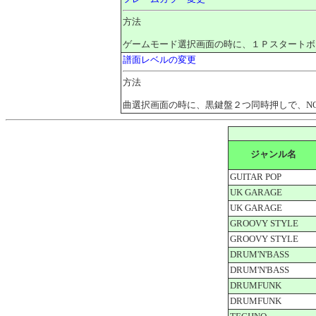
方法
ゲームモード選択画面の時に、１Ｐスタートボ
譜面レベルの変更
方法
曲選択画面の時に、黒鍵盤２つ同時押しで、NORM
ジャンル名
GUITAR POP
UK GARAGE
UK GARAGE
GROOVY STYLE
GROOVY STYLE
DRUM'N'BASS
DRUM'N'BASS
DRUMFUNK
DRUMFUNK