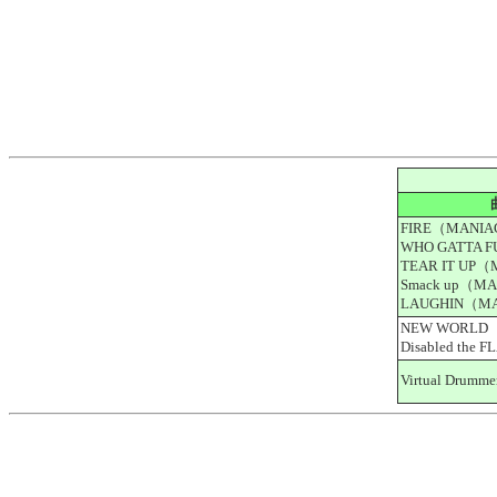
FIRE（MANI
WHO GATTA
TEAR IT UP
Smack up（M
LAUGHIN（M
NEW WORLD
Disabled th
Virtual Dru