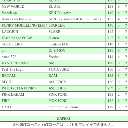
TEAR IT UP
KLUTE
136
4
？
NEW WORLD
KLUTE
138
3
？
Smack up
KEN Takizawa
140
4
？
A break on the edge
KEN Takizawa(feat. Round Faith)
135
4
？
FUNKY MODELLING(EDIT)
SPARKER
140
5
？
S
LAUGHIN
SLAKE
145
4
？
Disabled the FLAW
D-crew
？？
5
？
SURGE LINE
positive MA
118
1
？
air
DJ SIMON
130
3
？
asian 573
Youhei
114
4
？
HYSTERIA 2001
NM
190
3
？
Feel The Light
TOMOSUKE
130
5
？
RECALL
RAM
133
1
？
MY DJ
ASLETICS
120
3
？
WHO GOTTA FUNK？
ASLETICS
？？
5
？
PINK DREAM
PINK PONG
138
2
？
FIRE
PINK PONG
138
1
？
UZIEL
murumuru-kurotou
179
3
？
EXPERT
AM-SETコースとS&Tコースは、バトルプレイができません。