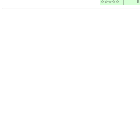
[
☆☆☆☆☆