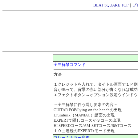
BEAT SQUARE TOP
｜
プ
全曲解禁コマンド
方法
１クレジットを入れて、タイトル画面で１Ｐ側
音が鳴って、背景の赤い部分が青くなれば成功
エフェクトボタン→オプション設定ウインドウでTUR
～全曲解禁に伴う隠し要素の内容～
GUITAR POP/Lying on the benchの出現
Drumfunk（MANIAC）譜面の出現
EXPERTで隠しコースが３コース出現
HI SPEEDコース/AM-SETコース/S&Tコース
１０曲連続のEXPERT+モード出現
フレームカラー変更