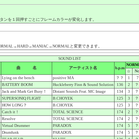
タンを１回押すごとにフレームカラーが変化します。
AL→HARD→MANIAC→NORMALと変更できます。
SOUND LIST
NORM
曲 名
アーティスト名
b.p.m
No
☆
Lying on the bench
positive MA
？？
1
7
BATTERY BOOM
Huckleberry Finn & Sound Solution
136
2
？
Jack and Mark Get Busy！
Distant Sounds Feat. MC Image
134
3
？
SUPERSONIQ FLIGHT
B.CHOYEK
125
3
？
HOW LONG？
B.CHOYEK
125
3
？
Catch it！
TOTAL SCIENCE
174
2
？
Resolve
TOTAL SCIENCE
174
2
？
Virtual Drummer
PARADOX
174
5
？
Drumfunk
PARADOX
174
5
？