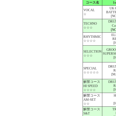
コース名
1s
UK 
VOCAL
BATT
☆
[N
DRU
TECHNO
Ca
☆☆☆
[N
EL
RHYTHMIC
R
☆☆☆☆
[
GROO
SELECTION
SUPERS
☆☆☆
[
DRU
SPECIAL
R
☆☆☆☆☆
[M
解禁コース
DRU
R
HI SPEED
[
☆☆☆☆
解禁コース
H
AM-SET
[
☆☆
解禁コース
T
S&T