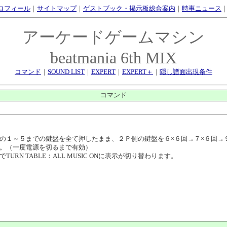
ロフィール
｜
サイトマップ
｜
ゲストブック・掲示板総合案内
｜
時事ニュース
アーケードゲームマシン
beatmania 6th MIX
コマンド
｜
SOUND LIST
｜
EXPERT
｜
EXPERT＋
｜
隠し譜面出現条件
コマンド
の１～５までの鍵盤を全て押したまま、２Ｐ側の鍵盤を６×６回→７×６回→９
。（一度電源を切るまで有効）
N TABLE：ALL MUSIC ONに表示が切り替わります。