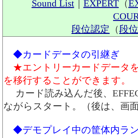
Sound List
｜
EXPERT
（
E
COU
段位認定
（
段位
◆カードデータの引継ぎ
★エントリーカードデータ
を移行することができます。
カード読み込んだ後、EFFEC
ながらスタート。（後は、画
◆デモプレイ中の筐体内ラ