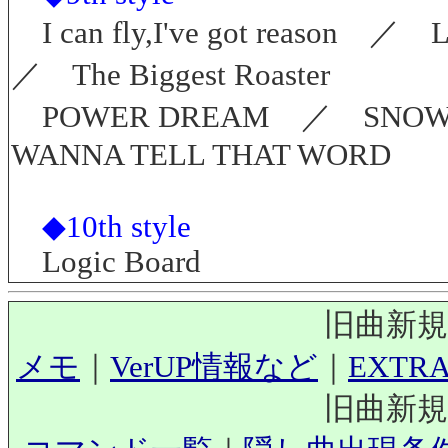
I can fly,I've got reaso
／ The Biggest Roaster
POWER DREAM ／ SNOW
WANNA TELL THAT WORD
◆10th style
Logic Board
旧曲新規
メモ
｜
VerUP情報など
｜
EXTR
旧曲新規