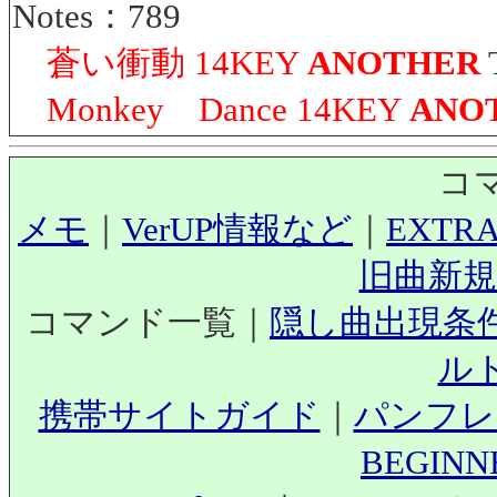
Notes：789
蒼い衝動 14KEY
ANOTHER
Monkey Dance 14KEY
ANO
コ
メモ
｜
VerUP情報など
｜
EXTR
旧曲新規
コマンド一覧｜
隠し曲出現条
ル
携帯サイトガイド
｜
パンフレ
BEGIN