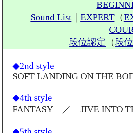
BEGIN
Sound List
｜
EXPERT
（
E
COU
段位認定
（
段位
◆2nd style
SOFT LANDING ON THE BO
◆4th style
FANTASY ／ JIVE INTO TH
◆5th style