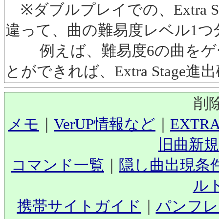
※ダブルプレイでの、Extra 
違って、曲の難易度レベル1つ
例えば、難易度6の曲をゲー
とができれば、Extra Stage
削
メモ
｜
VerUP情報など
｜
EXTR
旧曲新規
コマンド一覧
｜
隠し曲出現条
ル
携帯サイトガイド
｜
パンフレ