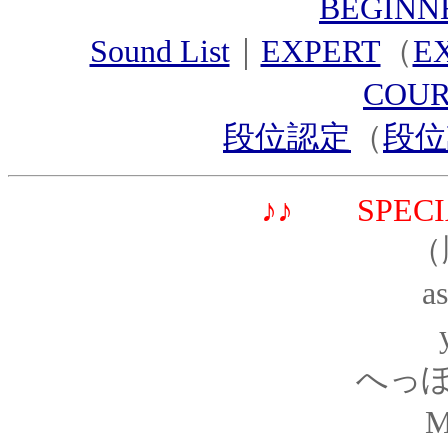
BEGIN
Sound List
｜
EXPERT
（
E
COU
段位認定
（
段位
♪♪ SPECI
（
a
へっぽ
M