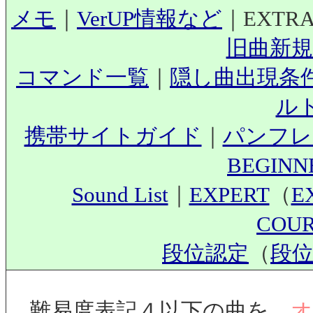
メモ
｜
VerUP情報など
｜EXTR
旧曲新規
コマンド一覧
｜
隠し曲出現条
ル
携帯サイトガイド
｜
パンフレ
BEGIN
Sound List
｜
EXPERT
（
E
COU
段位認定
（
段位
難易度表記４以下の曲を、
オ