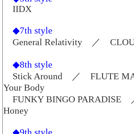
IIDX
◆7th style
General Relativity ／ CLO
◆8th style
Stick Around ／ FLUTE MAN
Your Body
FUNKY BINGO PARADIS
Honey
◆9th style