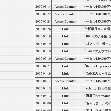
2005.08.14
Access Counter
トータル
165,00
2005.07.22
Access Counter
トータル
160,00
2005.06.24
Access Counter
トータル
155,00
2005.06.26
Link
「†桜華月≪⇔≫雪
2005.06.19
Link
「RiCKの小部屋
2005.06.19
Link
「ゴクツウ」様
と
2005.06.19
Link
「TAKEのえびで
2005.05.19
Access Counter
トータル
150,00
2005.04.21
Link
「Remix Express
2005.04.19
Link
「TAKEのビーマ
2005.04.17
Access Counter
トータル
145,00
2005.04.13
Link
「echo...」
様との相
2005.04.13
Link
「家庭用beatman
2005.04.06
Link
「ちゃっきー。の
2005.04.06
Link
「アリエスの小部