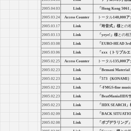
2005.04.03
Link
「Hong Kong 506
2005.03.24
Access Counter
トータル
140,00
2005.03.17
Link
「玲音式」様
との
2005.03.13
Link
「yeye!」様
との相
2005.03.08
Link
「EURO-HEAD 3r
2005.03.06
Link
「xxx（トリプル
2005.02.25
Access Counter
トータル
135,00
2005.02.23
Link
「Bemani Materia
2005.02.23
Link
「573（KONAMI）Mu
2005.02.23
Link
「-FMGS-fine musi
2005.02.23
Link
「BeatManiaII
2005.02.23
Link
「IIDX SEARCH
2005.02.09
Link
「BACK SITUAT
2005.02.08
Link
「ポプデラリング