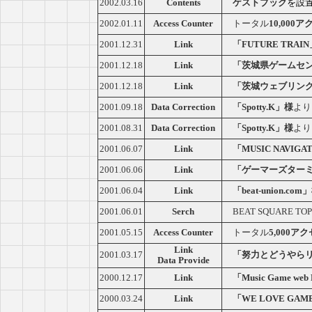
2002.03.16
Contents
ゲストブック
を設
2002.01.11
Access Counter
トータル
10,000
2001.12.31
Link
「FUTURE TRAI
2001.12.18
Link
「茨城県ゲームセ
2001.12.18
Link
「茨城ウェブリン
Data Correction
2001.09.18
「Spotty.K」様
より
Data Correction
2001.08.31
「Spotty.K」様
より
2001.06.07
Link
「MUSIC NAVIG
2001.06.06
Link
「ゲーマーズターミ
2001.06.04
Link
「beat-union.com
2001.06.01
Serch
BEAT SQUARE TOP
2001.05.15
Access Counter
トータル
5,000ア
Link
2001.03.17
「努力とどうやら
Data Provide
2000.12.17
Link
「Music Game web
2000.03.24
Link
「WE LOVE GAM