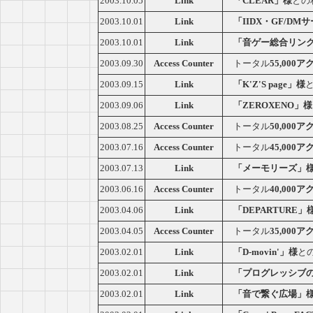
2003.10.05
Link
「CLEAR」様
との
2003.10.01
Link
「IIDX・GF/DM
2003.10.01
Link
「音ゲー総合リン
2003.09.30
Access Counter
トータル
55,000
2003.09.15
Link
「K'Z'S page」様
2003.09.06
Link
「ZEROXENO」様
2003.08.25
Access Counter
トータル
50,000
2003.07.16
Access Counter
トータル
45,000
2003.07.13
Link
「メーモリーズ」
2003.06.16
Access Counter
トータル
40,000
2003.04.06
Link
「DEPARTURE」
2003.04.05
Access Counter
トータル
35,000
2003.02.01
Link
「D-movin'」様
と
2003.02.01
Link
「プログレッシブ
2003.02.01
Link
「音で繋ぐ広場」