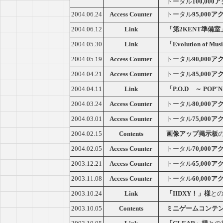
トータル
100,00
2004.06.24
Access Counter
トータル
95,000
2004.06.12
Link
「第2KENT準備室
2004.05.30
Link
「Evolution of Mu
2004.05.19
Access Counter
トータル
90,000
2004.04.21
Access Counter
トータル
85,000
2004.04.11
Link
「P.O.D ～ POP'
2004.03.24
Access Counter
トータル
80,000
2004.03.01
Access Counter
トータル
75,000
2004.02.15
Contents
画像アップ掲示板
2004.02.05
Access Counter
トータル
70,000
2003.12.21
Access Counter
トータル
65,000
2003.11.08
Access Counter
トータル
60,000
2003.10.24
Link
「IIDXY！」様
と
2003.10.05
Contents
ミニゲームコンテ