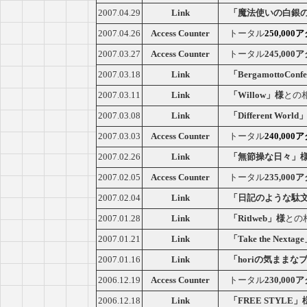
2007.04.29
Link
「魔法使いの白銀
2007.04.26
Access Counter
トータル
250,00
2007.03.27
Access Counter
トータル
245,00
2007.03.18
Link
「BergamottoConfe
2007.03.11
Link
「Willow」様
との
2007.03.08
Link
「Different World
2007.03.03
Access Counter
トータル
240,00
2007.02.26
Link
「無節操な日々」
2007.02.05
Access Counter
トータル
235,00
2007.02.04
Link
「日記のような駄
2007.01.28
Link
「Ritlweb」様
との
2007.01.21
Link
「Take the Nexta
2007.01.16
Link
「horiの気ままな
2006.12.19
Access Counter
トータル
230,00
2006.12.18
Link
「FREE STYLE」