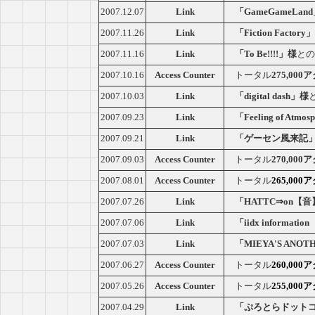
2007.12.07
Link
「GameGameLan
2007.11.26
Link
「Fiction Factory
2007.11.16
Link
「To Be!!!!」様
との
2007.10.16
Access Counter
トータル
275,00
2007.10.03
Link
「digital dash」様
2007.09.23
Link
「Feeling of Atmo
2007.09.21
Link
「ゲーセン風来記
2007.09.03
Access Counter
トータル
270,00
2007.08.01
Access Counter
トータル
265,00
2007.07.26
Link
「HATTC⇒on【音
2007.07.06
Link
「iidx informa
2007.07.03
Link
「MIEYA'S ANO
2007.06.27
Access Counter
トータル
260,00
2007.05.26
Access Counter
トータル
255,00
2007.04.29
Link
「ぷろとらドット