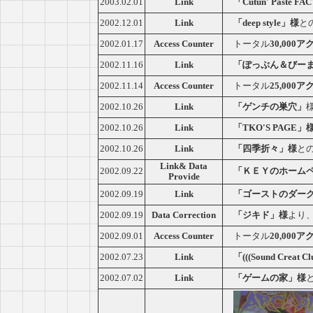
2003.02.01
Link
「Cutun' Paste 
2002.12.01
Link
「deep style」様
と
2002.01.17
Access Counter
トータル
30,000
2002.11.16
Link
「ぽっぷん＆びー
2002.11.14
Access Counter
トータル
25,000
2002.10.26
Link
「ゲンチの巣穴」
2002.10.26
Link
「TKO'S PAGE」
2002.10.26
Link
「四季折々」様
と
Link& Data
2002.09.22
「ＫＥＹのホーム
Provide
2002.09.19
Link
「ゴーストのダー
Data Correction
2002.09.19
「ジキド」様
より
2002.09.01
Access Counter
トータル
20,000
2002.07.23
Link
「(((Sound Creat 
2002.07.02
Link
「ゲームの家」様