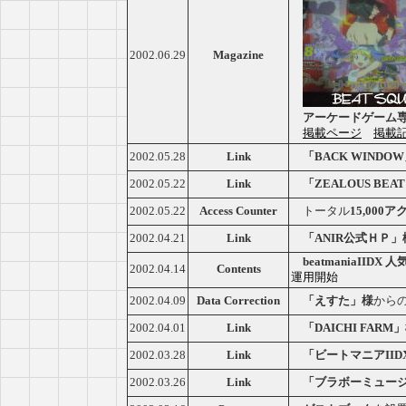
2002.06.29
Magazine
アーケードゲーム
掲載ページ
掲載
2002.05.28
Link
「BACK WINDO
2002.05.22
Link
「ZEALOUS BEA
2002.05.22
Access Counter
トータル
15,000
2002.04.21
Link
「ANIR公式ＨＰ」
beatmaniaIID
2002.04.14
Contents
運用開始
Data Correction
2002.04.09
「えすた」様
から
2002.04.01
Link
「DAICHI FARM
2002.03.28
Link
「ビートマニアII
2002.03.26
Link
「ブラボーミュー