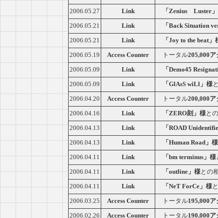
2006.05.27
Link
「Zenius Luster
2006.05.21
Link
「Back Situation v
2006.05.21
Link
「Joy to the beat
2006.05.19
Access Counter
トータル
205,00
2006.05.09
Link
「Demo45 Resigna
2006.05.09
Link
「GlAsS wiLl」様
2006.04.20
Access Counter
トータル
200,00
2006.04.16
Link
「ZERO刻」様
と
2006.04.13
Link
「ROAD Unidentif
2006.04.13
Link
「Human Road」様
2006.04.11
Link
「bm terminus」様
2006.04.11
Link
「outline」様
との
2006.04.11
Link
「NeT ForCe」様
2006.03.25
Access Counter
トータル
195,00
2006.02.26
Access Counter
トータル
190,00