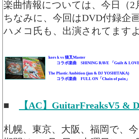
楽曲情報については、今日（2月
ちなみに、今回はDVD付録企画で、be
ハメコ氏も、出演されてます
kors k vs 猫叉Master
コラボ楽曲 SHINING RAVE 「Guilt & LOV
The Plastic Ambition (jun & DJ YOSHITAKA)
コラボ楽曲 FULL ON「Chain of pain」
■
【AC】GuitarFreaksV5
札幌、東京、大阪、福岡で、今