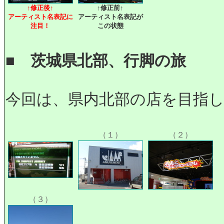
↑修正後↑
↑修正前↑
アーティスト名表記に
アーティスト名表記が
注目！
この状態
■
茨城県北部、行脚の旅
今回は、県内北部の店を目指
（１）
（２）
（３）