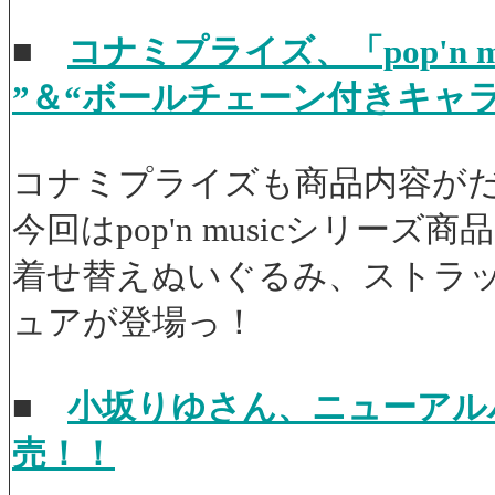
■
コナミプライズ、「pop'n mu
”＆“ボールチェーン付きキャラ
コナミプライズも商品内容が
今回はpop'n musicシリー
着せ替えぬいぐるみ、ストラ
ュアが登場っ！
■
小坂りゆさん、ニューアルバム『ev
売！！