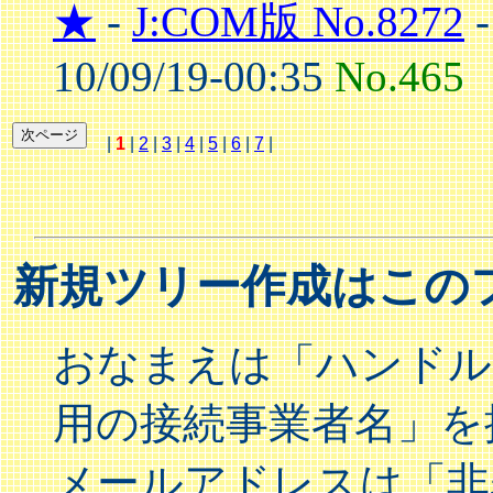
★
-
J:COM版 No.8272
10/09/19-00:35
No.465
|
1
|
2
|
3
|
4
|
5
|
6
|
7
|
新規ツリー作成はこの
おなまえは「ハンドル(
用の接続事業者名」を
メールアドレスは「非