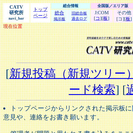
総合情報
全国版／エリア版
CATV
トップ
研究所
J:COM
その他
総合
旧総合板
ページ
[
コ
][
板
]
navi_bar
過去ログ
[コ][
板
]
掲示板
現在位置
[
新規投稿（新規ツリー
ード検索
] [
トップページからリンクされた掲示板に
意見や、連絡をお書き願います。