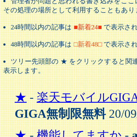
管理者が問題と思われる書き込みをここ
その処理の場所として利用することもあり
24時間以内の記事は
■新着24■
で表示さ
48時間以内の記事は
□新着48□
で表示さ
ツリー先頭部の ★ をクリックすると関
表示します。
★
-
楽天モバイルGIG
GIGA無制限無料
20/09
★
-
機能してますか
-