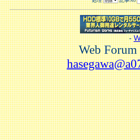
処理
記事No
-
W
Web Forum 
hasegawa@a07