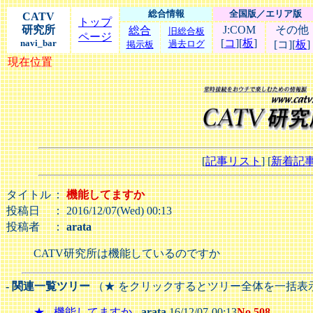
総合情報
全国版／エリア版
CATV
トップ
研究所
J:COM
その他
総合
旧総合板
ページ
[
コ
][
板
]
navi_bar
過去ログ
[コ][
板
]
掲示板
現在位置
[
記事リスト
] [
新着記
タイトル
：
機能してますか
投稿日
： 2016/12/07(Wed) 00:13
投稿者
：
arata
CATV研究所は機能しているのですか
- 関連一覧ツリー
（★ をクリックするとツリー全体を一括表
★
-
機能してますか
-
arata
16/12/07-00:13
No.508