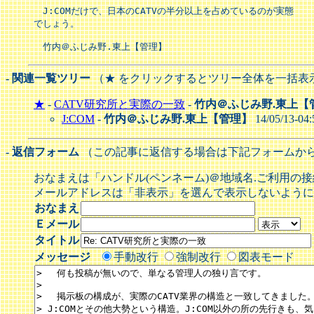
　J:COMだけで、日本のCATVの半分以上を占めているのが実態

でしょう。

　竹内＠ふじみ野.東上【管理】 
- 関連一覧ツリー
（★ をクリックするとツリー全体を一括表
★
-
CATV研究所と実際の一致
-
竹内＠ふじみ野.東上【
J:COM
-
竹内＠ふじみ野.東上【管理】
14/05/13-04
- 返信フォーム
（この記事に返信する場合は下記フォームか
おなまえは「ハンドル(ペンネーム)＠地域名.ご利用の
メールアドレスは「非表示」を選んで表示しないように
おなまえ
Ｅメール
タイトル
メッセージ
手動改行
強制改行
図表モード