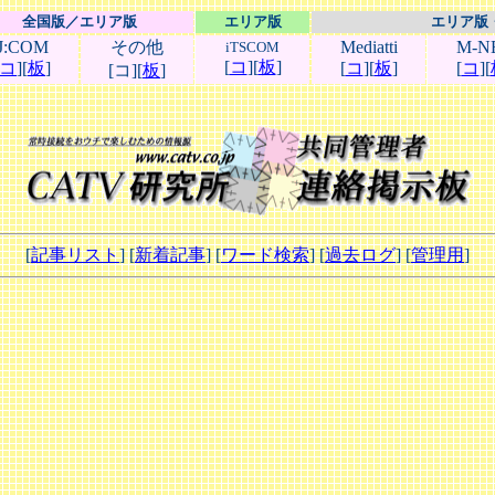
全国版／エリア版
エリア版
エリア版
J:COM
その他
Mediatti
M-N
iTSCOM
[
コ
][
板
]
コ
][
板
]
[
コ
][
板
]
[
コ
][
[コ][
板
]
[
記事リスト
] [
新着記事
] [
ワード検索
] [
過去ログ
] [
管理用
]