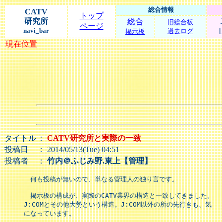
総合情報
CATV
トップ
研究所
総合
旧総合板
ページ
[
navi_bar
過去ログ
掲示板
現在位置
タイトル
：
CATV研究所と実際の一致
投稿日
： 2014/05/13(Tue) 04:51
投稿者
：
竹内＠ふじみ野.東上【管理】
　何も投稿が無いので、単なる管理人の独り言です。

　掲示板の構成が、実際のCATV業界の構造と一致してきました。

J:COMとその他大勢という構造。J:COM以外の所の先行きも、気

になっています。
