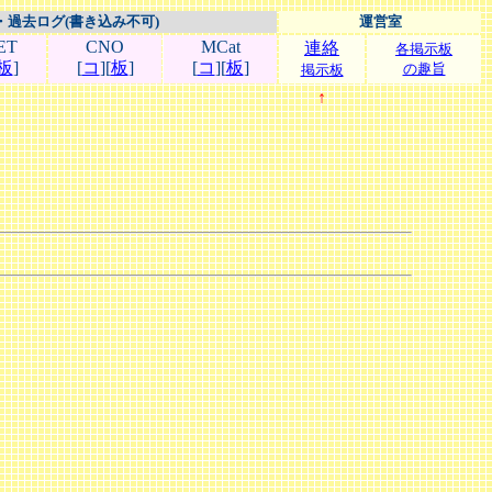
・過去ログ(書き込み不可)
運営室
ET
CNO
MCat
連絡
各掲示板
板
]
[
コ
][
板
]
[
コ
][
板
]
の趣旨
掲示板
↑