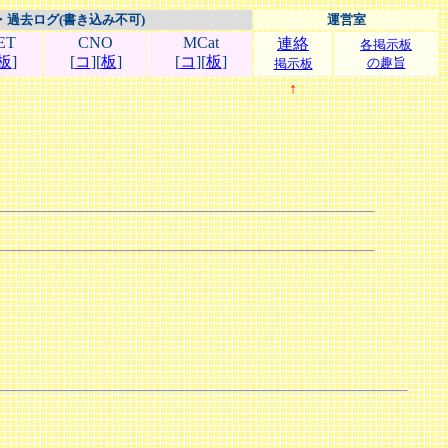
・過去ログ(書き込み不可)
運営室
ET
CNO
MCat
連絡
各掲示板
板
]
[
コ
][
板
]
[
コ
][
板
]
の趣旨
掲示板
↑