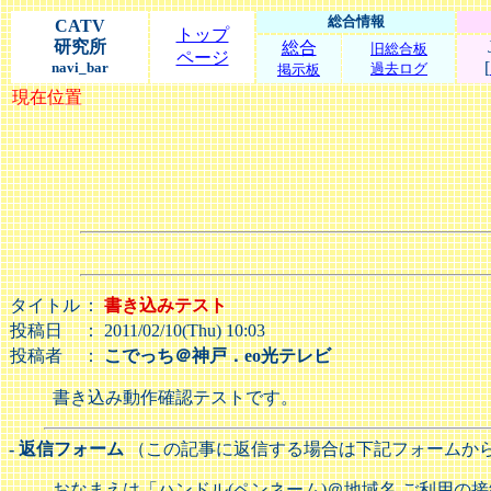
総合情報
CATV
トップ
研究所
総合
旧総合板
ページ
[
navi_bar
過去ログ
掲示板
現在位置
タイトル
：
書き込みテスト
投稿日
： 2011/02/10(Thu) 10:03
投稿者
：
こでっち＠神戸．eo光テレビ
書き込み動作確認テストです。
- 返信フォーム
（この記事に返信する場合は下記フォームか
おなまえは「ハンドル(ペンネーム)＠地域名.ご利用の