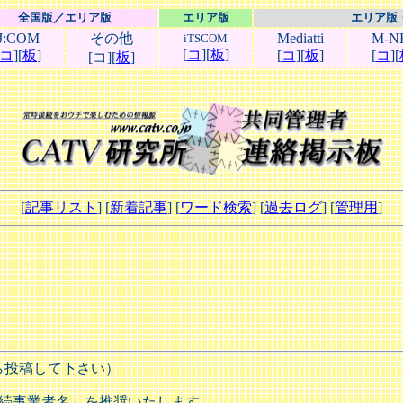
全国版／エリア版
エリア版
エリア版
J:COM
その他
Mediatti
M-N
iTSCOM
[
コ
][
板
]
コ
][
板
]
[
コ
][
板
]
[
コ
][
[コ][
板
]
[
記事リスト
] [
新着記事
] [
ワード検索
] [
過去ログ
] [
管理用
]
ら投稿して下さい）
接続事業者名」を推奨いたします。