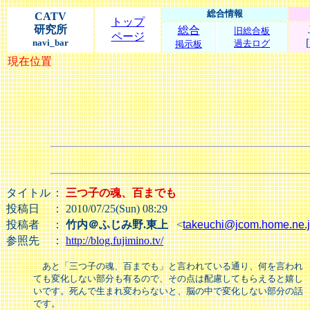
総合情報
CATV
トップ
研究所
総合
旧総合板
ページ
[
navi_bar
過去ログ
掲示板
現在位置
タイトル
：
三つ子の魂、百までも
投稿日
： 2010/07/25(Sun) 08:29
投稿者
：
竹内＠ふじみ野.東上
<
takeuchi@jcom.home.ne.
参照先
：
http://blog.fujimino.tv/
　あと「三つ子の魂、百までも」と言われている通り、何を言われ

ても変化しない部分も有るので、その点は配慮してもらえると嬉し

いです。死んで生まれ変わらないと、脳の中で変化しない部分の話

です。
