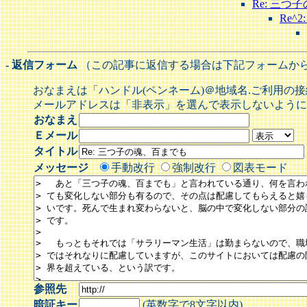
Re: 三つ
Re^
- 返信フォーム
（この記事に返信する場合は下記フォームか
おなまえは「ハンドル(ペンネーム)＠地域名.ご利用の
メールアドレスは「非表示」を選んで表示しないように
おなまえ
Ｅメール
タイトル
メッセージ
手動改行
強制改行
図表モード
参照先
暗証キー
(英数字で8文字以内)