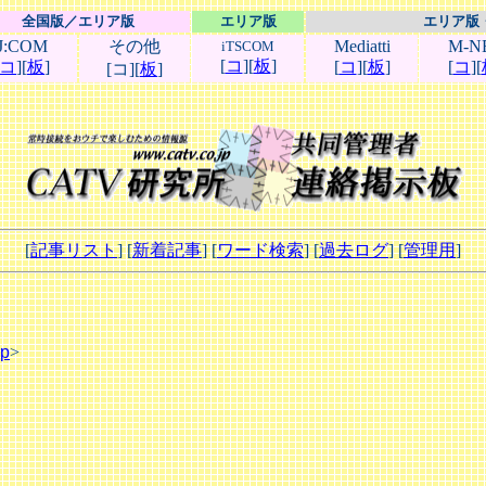
全国版／エリア版
エリア版
エリア版
J:COM
その他
Mediatti
M-N
iTSCOM
[
コ
][
板
]
コ
][
板
]
[
コ
][
板
]
[
コ
][
[コ][
板
]
[
記事リスト
] [
新着記事
] [
ワード検索
] [
過去ログ
] [
管理用
]
jp
>