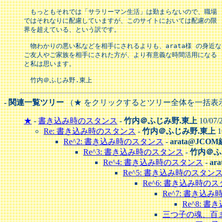
　もっともそれでは「サラリーマン生活」は勤まらないので、職場

ではそれなりに配慮していますが、このサイトにおいては配慮の限

界を超えている、という訳です。

　物わかりの悪い私などを相手にされるよりも、arata様 の身近な

ご友人やご家族を相手にされた方が、より有意義な時間活用になる

と私は思います。

　竹内＠ふじみ野.東上
- 関連一覧ツリー
（★ をクリックするとツリー全体を一括表
★
-
書き込み時のスタンス
-
竹内＠ふじみ野.東上
10/07/
Re: 書き込み時のスタンス
-
竹内＠ふじみ野.東上
1
Re^2: 書き込み時のスタンス
-
arata@JCO
Re^3: 書き込み時のスタンス
-
竹内＠ふ
Re^4: 書き込み時のスタンス
-
ar
Re^5: 書き込み時のスタン
Re^6: 書き込み時の
Re^7: 書き込
Re^8: 
三つ子の魂、百