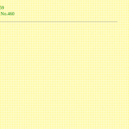
59
9
No.460