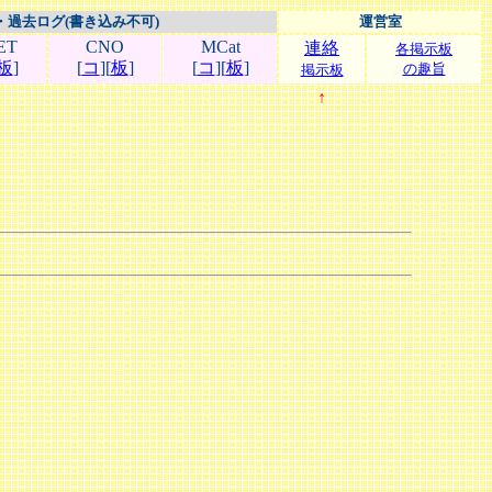
・過去ログ(書き込み不可)
運営室
ET
CNO
MCat
連絡
各掲示板
板
]
[
コ
][
板
]
[
コ
][
板
]
の趣旨
掲示板
↑