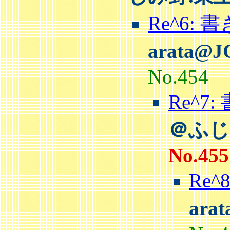
Re^6:
arata@
No.454
Re^
＠ふじ
No.455
Re
ara