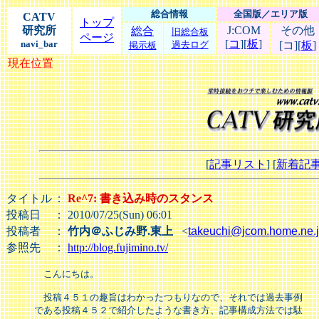
総合情報
全国版／エリア版
CATV
トップ
研究所
J:COM
その他
総合
旧総合板
ページ
[
コ
][
板
]
navi_bar
過去ログ
[コ][
板
]
掲示板
現在位置
[
記事リスト
] [
新着記
タイトル
：
Re^7: 書き込み時のスタンス
投稿日
： 2010/07/25(Sun) 06:01
投稿者
：
竹内＠ふじみ野.東上
<
takeuchi@jcom.home.ne.
参照先
：
http://blog.fujimino.tv/
　こんにちは。

　投稿４５１の趣旨はわかったつもりなので、それでは過去事例

である投稿４５２で紹介したような書き方、記事構成方法では駄
