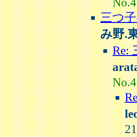
No.4
三つ子
み野.
Re
ara
No.4
R
l
2