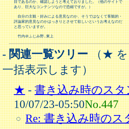
目であるのか、確認しようと考えておりました。（他のサイトで

あり、巨大なコンテンツなので恐縮ですが。）

　自分の主観・好みによる意見なのか、そうではなくて客観的・

評論家的意見なのかはっきりとさせて欲しいというお考えなのだ

と思っていますが。

　竹内＠ふじみ野.東上
- 関連一覧ツリー
（★ 
一括表示します）
★
-
書き込み時のスタ
10/07/23-05:50
No.447
Re: 書き込み時の