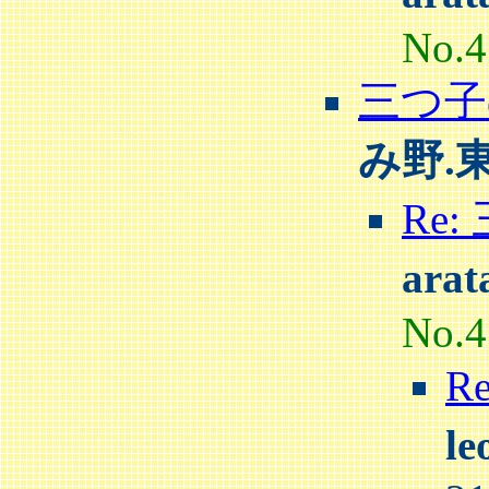
No.4
三つ子
み野.
Re
ara
No.4
R
l