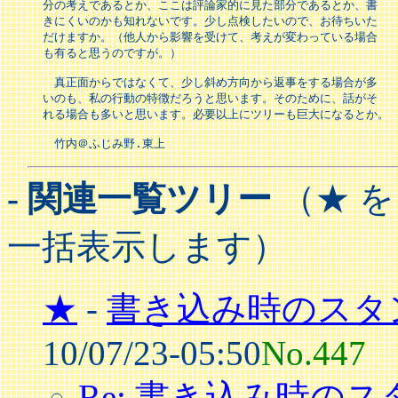
分の考えであるとか、ここは評論家的に見た部分であるとか、書

きにくいのかも知れないです。少し点検したいので、お待ちいた

だけますか。（他人から影響を受けて、考えが変わっている場合

も有ると思うのですが。）

　真正面からではなくて、少し斜め方向から返事をする場合が多

いのも、私の行動の特徴だろうと思います。そのために、話がそ

れる場合も多いと思います。必要以上にツリーも巨大になるとか。

　竹内＠ふじみ野.東上
- 関連一覧ツリー
（★ 
一括表示します）
★
-
書き込み時のスタ
10/07/23-05:50
No.447
Re: 書き込み時の