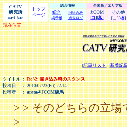
総合情報
全国版／エリア版
CATV
トップ
研究所
J:COM
その他
総合
旧総合板
ページ
[
コ
][
板
]
navi_bar
過去ログ
[コ][
板
]
掲示板
現在位置
[
記事リスト
] [
新着記
タイトル
：
Re^2: 書き込み時のスタンス
投稿日
： 2010/07/23(Fri) 22:14
投稿者
：
arata@JCOM練馬
> > そのどちらの立
>