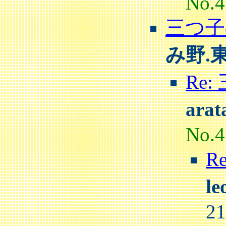
No.4
三つ子
み野.
Re
ara
No.4
R
l
2