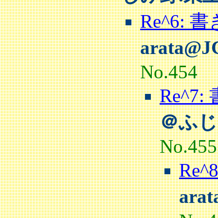
Re^6:
arata@
No.454
Re^
＠ふじ
No.455
Re
ara