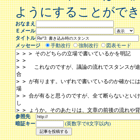
ようにすることができ
おなまえ
Ｅメール
タイトル
メッセージ
手動改行
強制改行
図表モード
参照先
暗証キー
(英数字で8文字以内)