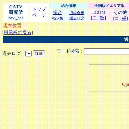
総合情報
全国版／エリア版
CATV
トップ
研究所
J:COM
その他
総合
旧総合板
ページ
[
コ
][
板
]
navi_bar
過去ログ
[コ][
板
]
掲示板
現在位置
[
掲示板に戻る
]
過
ワード検索：
過去ログ：
Ope