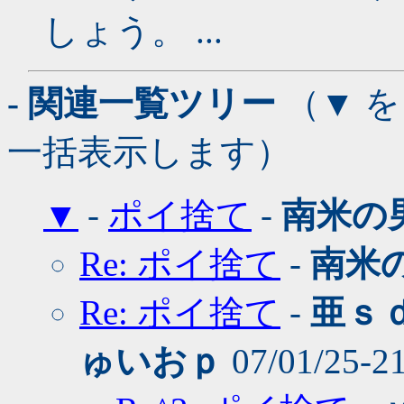
しょう。 ...
- 関連一覧ツリー
（▼ 
一括表示します）
▼
-
ポイ捨て
-
南米の
Re: ポイ捨て
-
南米
Re: ポイ捨て
-
亜ｓ
ゅいおｐ
07/01/25-2