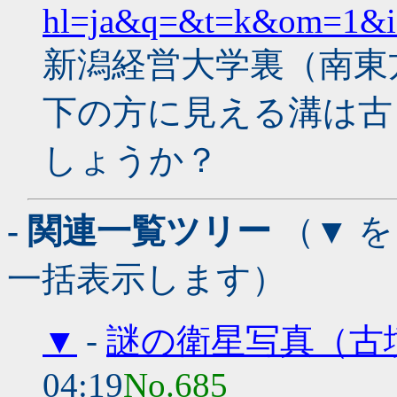
hl=ja&q=&t=k&om=1&i
新潟経営大学裏（南東
下の方に見える溝は古
しょうか？
- 関連一覧ツリー
（▼ 
一括表示します）
▼
-
謎の衛星写真（古
04:19
No.685