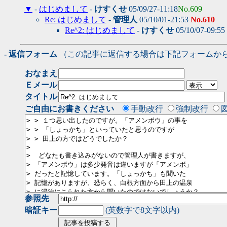
▼
-
はじめまして
-
けすくせ
05/09/27-11:18
No.609
Re: はじめまして
-
管理人
05/10/01-21:53
No.610
Re^2: はじめまして
-
けすくせ
05/10/07-09:55
- 返信フォーム
（この記事に返信する場合は下記フォームか
おなまえ
Ｅメール
タイトル
ご自由にお書きください
手動改行
強制改行
参照先
暗証キー
(英数字で8文字以内)