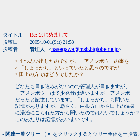
タイトル
：
Re: はじめまして
投稿日
： 2005/10/01(Sat) 21:53
投稿者
：
管理人
<
hasegawa@msb.biglobe.ne.jp
>
> １つ思い出したのですが。「アメンボウ」の事を
> 「しょっかち」といっていたと思うのですが
> 田上の方ではどうでしたか？
どなたも書き込みがないので管理人が書きますが、
「アメンボウ」は多少発音は違いますが「アメンボ」
だったと記憶しています。「しょっかち」も聞いた
記憶がありますが、恐らく、白根方面から田上の温泉
に湯治にこられた方から聞いたのではないでしょうか？
このあたりは記憶があいまいです。
- 関連一覧ツリー
（▼ をクリックするとツリー全体を一括表