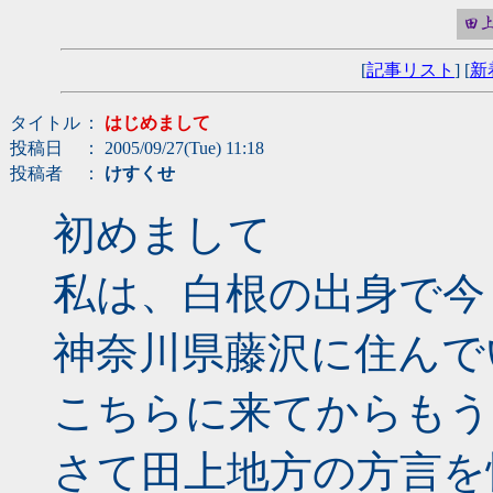
[
記事リスト
] [
新
タイトル
：
はじめまして
投稿日
： 2005/09/27(Tue) 11:18
投稿者
：
けすくせ
初めまして
私は、白根の出身で今
神奈川県藤沢に住んで
こちらに来てからもう
さて田上地方の方言を