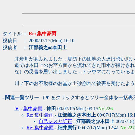
タイトル
：
Re: 集中豪雨
投稿日
： 2000/07/17(Mon) 16:10
投稿者
：
江部義之@本田上
才歩川があふれました．堤防下の団地の人達は恐い思い
道では本田上のお宮方面から流れてきた雨水が掃けきれ
な）の災害を思い出しました．トラウマになっているよ
川ノ下のお不動様のお堂が土砂崩れで被害を受けたよう
- 関連一覧ツリー
（▼ をクリックするとツリー全体を一括表
▼
-
集中豪雨
-
神田
00/07/17(Mon) 09:15
No.226
Re: 集中豪雨
-
江部義之@本田上
00/07/17(Mon) 16:
自己レスと訂正
-
江部義之@本田上
00/07/18(
Re: 集中豪雨
-
細井廣行
00/07/17(Mon) 12:41
No.227