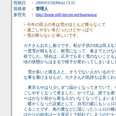
投稿日
： 2000/03/20(Mon) 13:22
投稿者
：
管理人
参照先
：
http://home.n00.itscom.net/hasegawa/
> 今年の田上の冬は雪がほとんど降らなくて
> 過ごしやすい冬だったけどやっぱり
> 雪が降らないと淋しいです。
カナさんお久し振りです。私が子供の頃は田上も
一度雪が積もると、根雪になって、春までとけな
前でした。現在は、正月でも全く雪のないことも
頃の状態からはまるで様子が変わってしまいまし
雪が多いと困る人と、そうでない人がいるので
な事を書けませんが、カナさんの気持ちは良くわ
東京もやはり少しずつ温かくなってきていて、
ごしやすくなって来ました。かつては、誰でも着
ーはかなり前から着る人がいなくなってしまいま
暖かくなった証拠として、自宅の庭にもシュロ
くることです。鳥の糞などに混じったシュロの種
ばかりの幼木はー５度近くで枯れてしまうのだそ