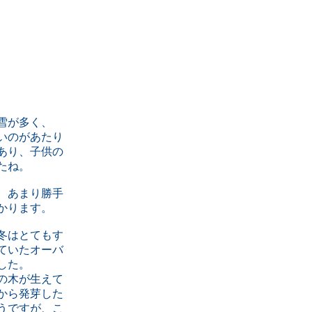
雪が多く、
いのがあたり
あり、子供の
たね。
、あまり勝手
かります。
冬はとてもす
ていたオーバ
した。
の木が生えて
から発芽した
うですが、こ