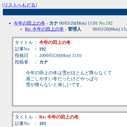
[
リストへもどる
]
今年の田上の冬
-
カナ
00/03/20(Mon) 11:01
No.192
Re: 今年の田上の冬
-
管理人
00/03/20(Mon) 13
タイトル
：
今年の田上の冬
記事No
：
192
投稿日
： 2000/03/20(Mon) 11:01
投稿者
：
カナ
今年の田上の冬は雪がほとんど降らなくて
過ごしやすい冬だったけどやっぱり
雪が降らないと淋しいです。
タイトル
：
Re: 今年の田上の冬
記事No
：
193