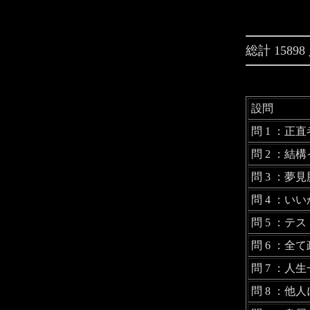
総計 158
設問
問 1 ：正
問 2 ：結
問 3 ：夢
問 4 ：い
問 5 ：テ
問 6 ：全
問 7 ：人
問 8 ：他