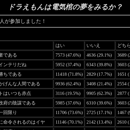
ドラえもんは電気棺の夢をみるか？
98 人が参加しました！
はい
いいえ
どち
直者である
7573 (47.6%)
4636 (29.1%)
3689 (
構インテリだね
5952 (37.4%)
6343 (39.8%)
3603 (
見勝ちである
11418 (71.8%)
2829 (17.7%)
1651 (
いかげんな人間である
9936 (62.4%)
3408 (21.4%)
2554 
ストはいつも赤点
3116 (19.5%)
9905 (62.3%)
2877 
て政府の陰謀である
5985 (37.6%)
6310 (39.6%)
3603 (
生一回限り
11706 (73.6%)
2725 (17.1%)
1467 (
人に命令されるのはイヤ
11146 (70.1%)
2142 (13.4%)
2610 (