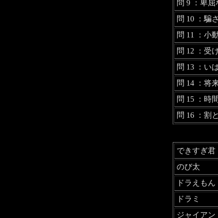
問 9 ：卑
問 10 ：
問 11 ：
問 12 ：
問 13 ：
問 14 ：
問 15 ：
問 16 ：
できすぎ君
のび太
ドラえもん
ドラミ
ジャイアン