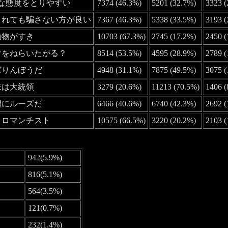
屈な態度をとりやすい
7374 (46.3%)
5201 (32.7%)
3323 (
騙されても騙さない方が良い
7367 (46.3%)
5338 (33.5%)
3193 
小動物がすき
10703 (67.3%)
2745 (17.2%)
2450 (
受けをねらいたがる？
8514 (53.5%)
4595 (28.9%)
2789 (
いばりんぼうだ
4948 (31.1%)
7875 (49.5%)
3075 (
将来は大統領
3279 (20.6%)
11213 (70.5%)
1406 (
時間にルーズだ
6466 (40.6%)
6740 (42.3%)
2692 (
割とロマンチスト
10575 (66.5%)
3220 (20.2%)
2103 (
942(5.9%)
816(5.1%)
564(3.5%)
121(0.7%)
232(1.4%)