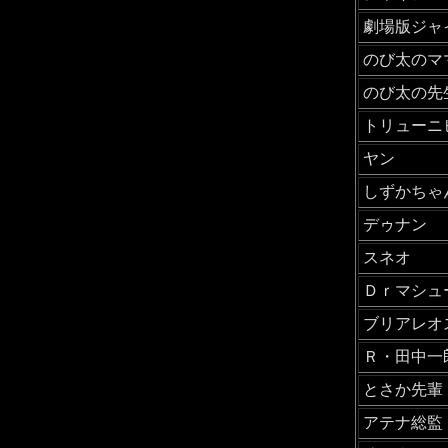
劇場版ジャ
のび太のマ
のび太の先
トリューニ
ヤン
しずかちゃ
デゥナン
スネオ
Ｄｒマシュ
ブリアレオ
Ｒ・田中一
とさか先輩
アテナ総監