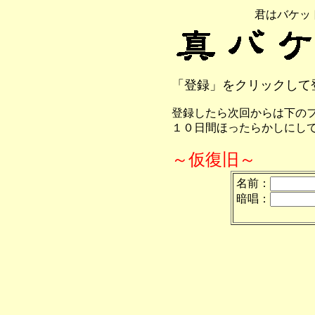
君はバケッ
「登録」をクリックして
登録したら次回からは下の
１０日間ほったらかしにし
～仮復旧～
名前：
暗唱：