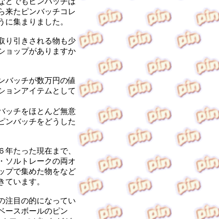
などでもピンバッチは
ら来たピンバッチコレ
うに集まりました。
取り引きされる物も少
ショップがありますか
ンバッチが数万円の値
ションアイテムとして
バッチをほとんど無意
ピンバッチをどうした
６年たった現在まで、
・ソルトレークの両オ
ップで集めた物をなど
きています。
の注目の的になってい
ベースボールのピン