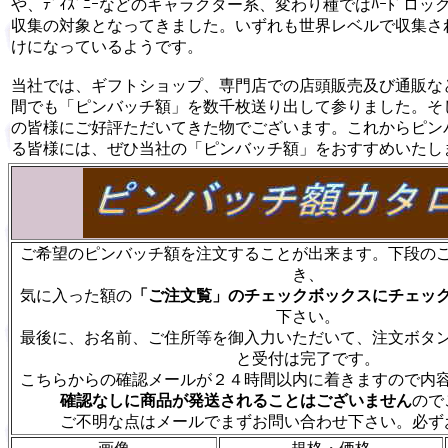
や、ﾃﾞｨｽﾞﾆｰなどのキャラクター系、変わり種ではﾊｰﾄﾞロ
収集の対象となってきました。いずれも世界レベルで収集さ
けになっているようです。
当社では、ギフトショップ、専門店での店頭販売及び通販な
間でも「ピンバッチ額」を数千枚送り出して参りました。そ
の皆様にご好評ただいてきた物でございます。これからピン
る皆様には、ぜひ当社の「ピンバッチ額」をおすすめいたし
ご希望のピンバッチ額を注文することが出来ます。下段の
き、
気に入った額の
「ご注文覧」のチェックボックスにチェッ
下さい。
最後に、お名前、ご住所等を御入力いただいて、注文ボタ
と受付は完了です。
こちらからの確認メールが２４時間以内に着きますので内
確認なしに商品が発送されることはございません
ので
ご不明な点はメールでまずお問い合わせ下さい。必ず