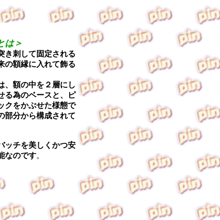
とは＞
突き刺して固定される
来の額縁に入れて飾る
は、額の中を２層にし
せる為のベースと、ピ
ックをかぶせた様態で
の部分から構成されて
バッチを美しくかつ安
能なのです
。