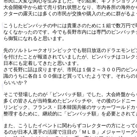
市民に大変な関心を生みました。その結果、ギフトショップ
大会開催中から総て売り切れ状態となり、市内各所の海外か
クターの露天には多くの市民が交換や購入のために群がるよ
こうしたピンバッチの中には貴重さのために１組で数万円で
なくなかったのです。今でも長野市内には専門のピンバッチ
ら御覧になれると思います。
先のソルトレークオリンピックでも朝日放送のドラエモンピ
を付けたことが報道されていましたが、ピンバッチはコレク
日本にも定着してきたと思います。
さて長野に話は戻りますが、市民は１個２～３００円のピン
識のうちに各自１００個ほど買っていたようです。それらの
らいいか？
そこで登場したのが「ピンバッチ額」でした。大会終盤から
多くの皆さんが当時集めたピンバッチや、その後のシドニー
リンピック、フランス・日本韓国共催のサッカーワールドカ
整理するために、継続的に「ピンバッチ額」を必要とされて
また、こうしたイベントに関わらずコレクターの方にとって
るのが日本人選手の活躍で注目の「ＭＬＢ」メジャーリーグ