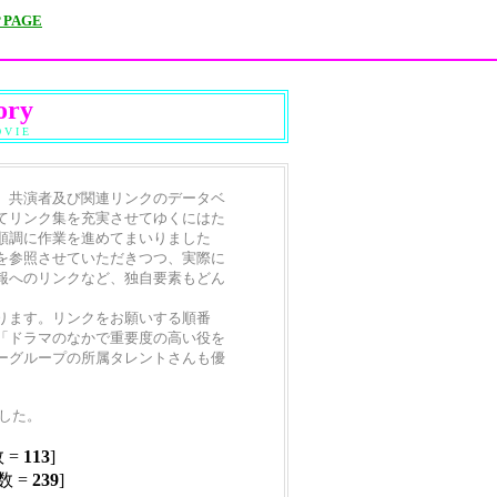
 PAGE
ory
V I E
、共演者及び関連リンクのデータベ
てリンク集を充実させてゆくにはた
順調に作業を進めてまいりました
を参照させていただきつつ、実際に
報へのリンクなど、独自要素もどん
ります。リンクをお願いする順番
「ドラマのなかで重要度の高い役を
ーグループの所属タレントさんも優
ました。
 =
113
]
数 =
239
]