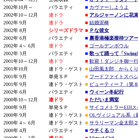
2002年10月～
バラエティ
■
カヴァーしようよ
2002年10～12月
連ドラ
■
アルジャーノンに花
2002年 9月
連ドラ
■
結婚泥棒
2002年 8月
シリーズドラマ
■
Ｐな彼女
2002年 6月
バラエティ
■
裏香港極楽接待ツア
2002年 4～ 6月
連ドラ
■
ゴールデンボウル
2002年 3月
バラエティ
■
歌って踊って「Swin
2001年10～12月
連ドラ
■
歓迎！ダンジキ御一
2001年10月
連ドラ・ゲスト
■
山田風太郎 からく
2001年 9月
単発ＳＰ
■
フードファイトスペ
2001年 9月
連ドラ・ゲスト
■
ビューティー７（第
2002年 6月
バラエティ
■
ウィーン冬紀行
2000年10～12月
連ドラ
■
ただいま満室
2000年 9月
単発ＳＰ
■
サイコメトラーEIJI
2000年 9月
連ドラ・ゲスト
■
OLヴィジュアル系（
2000年 4～ 6月
連ドラ・ゲスト
■
サラリーマン金太郎
2000年 4月
バラエティ
■
ウチくる !?