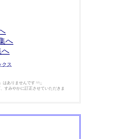
へ
品集へ
集へ
ックス
ありませんです ^^;;
ば、すみやかに訂正させていただきま