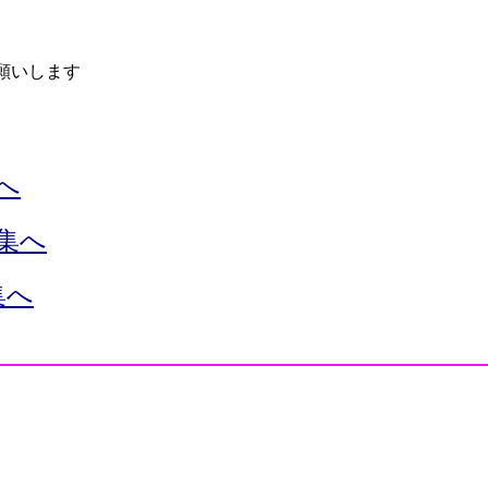
願いします
へ
品集へ
集へ