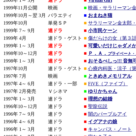
2000年 1～ 3月
連ドラ
■
Virtual Girl
1999年11月公開
映画
■
映画・サラリーマン
1999年10月～翌 3月
バラエティ
■
おまねき猫
1999年10月
単発ＳＰ
■
サラリーマン金太郎
1999年 7～ 9月
連ドラ
■
小市民ケーン
1999年 4月
連ドラ・ゲスト
■
傷だらけの女（第３
1999年 1～ 3月
連ドラ
■
可愛いだけじゃダメ
1998年10～12月
連ドラ
■
Ｐ．Ａ．
プライベート・
1998年 1～ 3月
連ドラ
■
おそるべしっ!!! 音
1997年10月
連ドラ・ゲスト
■
心療内科医・涼子（
1997年 7月
映画
■
ときめきメモリアル
1997年 4～ 6月
連ドラ・一部
■
FiVE（ファイブ）
1997年 2月発売
Ｖシネマ
■
ゆりかちゃん
1997年 1～ 3月
連ドラ
■
理想の結婚
1996年10～12月
連ドラ
■
聖龍伝説
1996年 7～ 9月
連ドラ
■
闇のパープルアイ
1996年 4～ 6月
連ドラ
■
イグアナの娘
1996年 1～ 3月
連ドラ
■
キャンパス・ノート