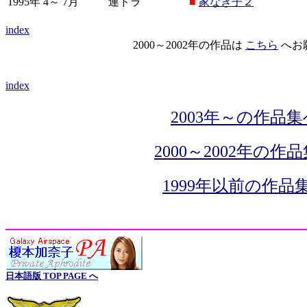
1995年 4～ 7月
連ドラ
■
家なき子２
index
2000～2002年の作品は
こちら
へお
index
2003年～の作品集
2000～2002年の作
1999年以前の作品
日本語版 TOP PAGE へ