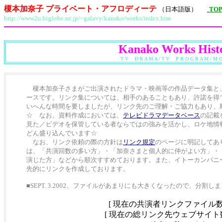
榎本加奈子 プライベート・アフロディーテ
（日本語版）
TOP
http://www2u.biglobe.ne.jp/~galavy/kanako/works/index.htm
Kanako Works Hist
T V D R A M A / T V P R O G R A M / M O 
榎本加奈子さまがご出演されたドラマ・映画等の作品データ集と
ースです。リンク集については、相手のあることもあり、許諾を得
いへんな時間を要しましたが、リンク先のご理解・ご協力もあり、
☆ なお、資料作成においては、
テレビドラマデータベース
の記載
見た／ビデオを保管している者ならではの強みを活かし、ロケ地情
どん盛り込んでいます☆
なお、リンク依頼の際の方針は
リンク規定
のページに明記してあ
は、「共演回数の多い方」・「加奈さまと個人的に仲がよい方」・
演じた方」などから順次すすめております。また、イトーカンパニ
先的にリンクを作成しております。
■SEPT. 3.2002、ファイルがあまりにも大きくなったので、分割し
[ 現在の共演者リンクファイル数
[ 現在の総リンク先ウェブサイト