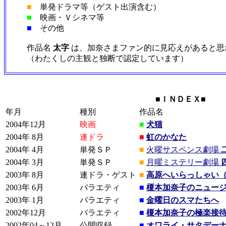
■
単発ドラマ等（ゲスト出演含む）
■
映画・Ｖシネマ等
■
その他
作品名
太字
は、加奈さまファン的に見応えがあると思
（わたくしの主観と独断で認定しています）
■ＩＮＤＥＸ■
年月
種別
作品名
2004年12月
映画
■
犬猫
2004年 8月
連ドラ
■
虹のかなた
2004年 4月
単発ＳＰ
■
火曜サスペンス劇場
2004年 3月
単発ＳＰ
■
月曜ミステリー劇場
2003年 8月
連ドラ・ゲスト
■
高原へいらっしゃい
2003年 6月
バラエティ
■
榎本加奈子のニュー
2003年 1月
バラエティ
■
金曜日のスマたちへ
2002年12月
バラエティ
■
榎本加奈子の極楽接
2002年04～12月
公開収録
■
オワライ・サタデーナ