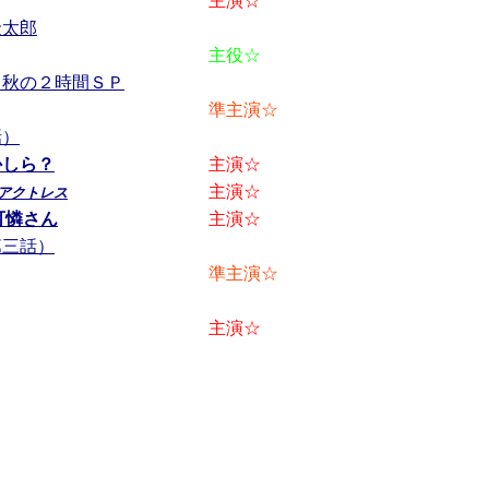
主演☆
金太郎
主役☆
・秋の２時間ＳＰ
準主演☆
話）
かしら？
主演☆
主演☆
アクトレス
無可憐さん
主演☆
第三話）
準主演☆
主演☆