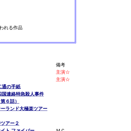
われる作品
備考
主演☆
主演☆
二通の手紙
四国連絡特急殺人事件
（第６話）
ジーランド大極楽ツアー
待ツアー２
イト ファイバー
ＭＣ