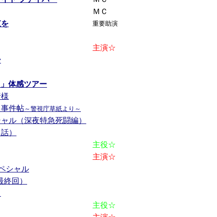
ＭＣ
束を
重要助演
主演☆
ー
g!」体感ツアー
行様
り事件帖
～警視庁草紙より～
シャル（深夜特急死闘編）
８話）
主役☆
主演☆
スペシャル
最終回）
２
主役☆