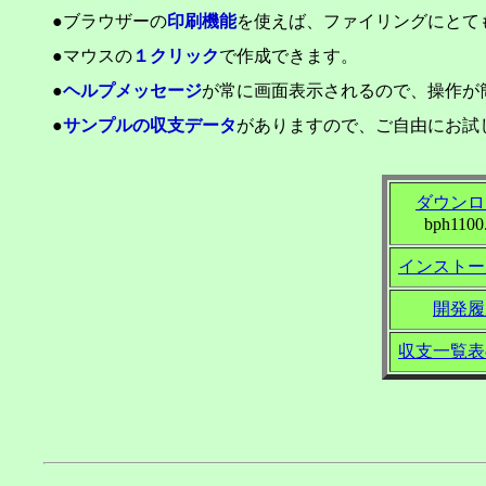
●ブラウザーの
印刷機能
を使えば、ファイリングにとて
●マウスの
１クリック
で作成できます。
●
ヘルプメッセージ
が常に画面表示されるので、操作が
●
サンプルの収支データ
がありますので、ご自由にお試
ダウンロ
bph1100
インストー
開発履
収支一覧表