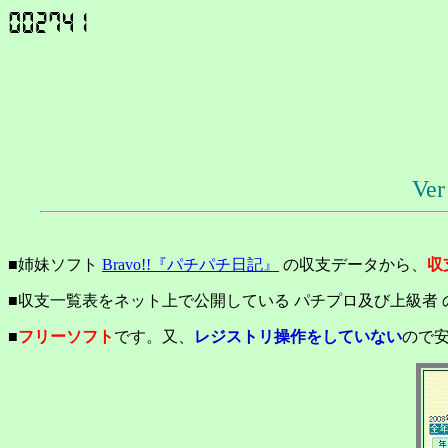
Ver
■姉妹ソフト
Bravo!!『パチパチ日記』
の収支データから、
収
■収支一覧表をネット上で公開している パチプロ及び上級者
■
フリーソフト
です。又、
レジストリ操作をしていない
ので