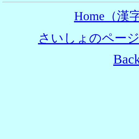
Home（
さいしょのペー
Bac