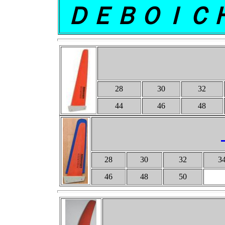
ＤＥＢＯＩＣＨ
28
30
32
44
46
48
28
30
32
3
46
48
50