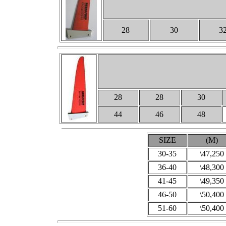
28
30
3
28
28
30
44
46
48
SIZE
(M)
30-35
\47,250
36-40
\48,300
41-45
\49,350
46-50
\50,400
51-60
\50,400