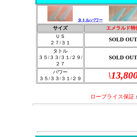
タトル/パワー
サイズ
エメラルド特
ＵＳ
SOLD OU
２７/３１
タトル
SOLD OU
３５/３３/３１/２９/
２７
パワー
\13,80
３５/３３/３１/２９
ロープライス保証