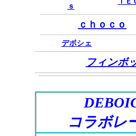
ＴＥ
ｓ
ｃｈｏｃｏ
デボシェ
フィンボ
DEBO
コラボレ