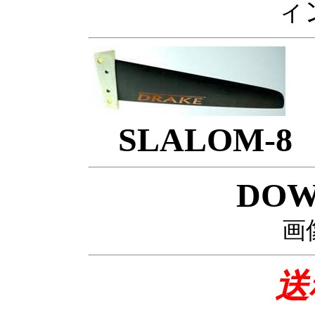
ィ
SLALOM-8
DOW
画
送