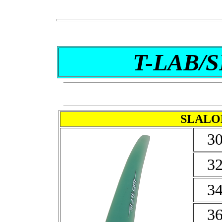
T-LAB/
SLALO
3
3
3
3