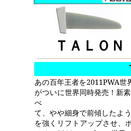
ＴＡＬＯＮ
あの百年王者を2011PWA
がついに世界同時発売！新素材S
べ
て、やや細身で前傾したよ
を強くリフトアップさせ、