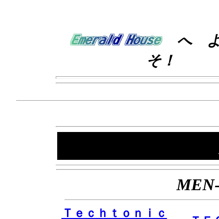
へ 
そ！
MEN
Ｔｅｃｈｔｏｎｉｃ