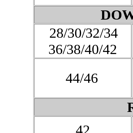
DOW
28/30/32/34
36/38/40/42
44/46
42