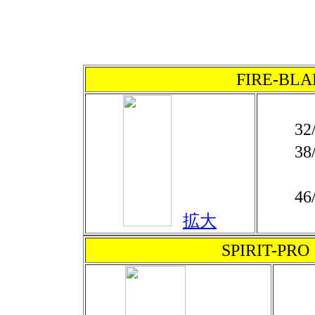
FIRE-B
32
38
46
拡大
SPIRIT-PRO（