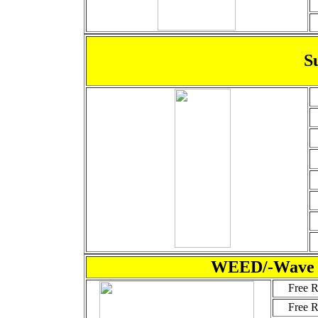
S
WEED/-Wave / 
Free
Free