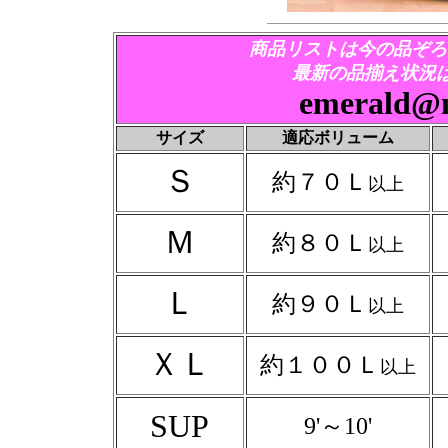
商品リストは今の品ぞろ
最新の品揃え状況
emerald@m
サイズ
適応ボリューム
Ｓ
約７０Ｌ
以上
Ｍ
約８０Ｌ
以上
Ｌ
約９０Ｌ
以上
ＸＬ
約１００Ｌ
以上
SUP
9'～10'