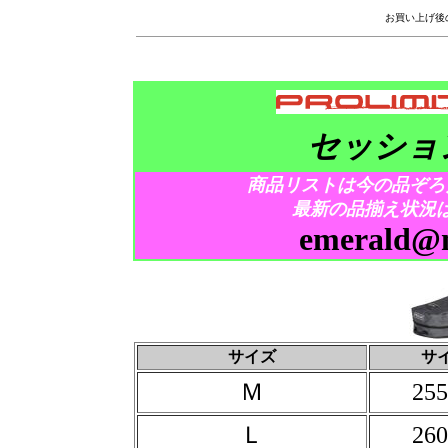
お買い上げ後
セッショ
商品リストは今の品ぞろ
最新の品揃え状況
emerald@m
サイズ
サ
Ｍ
255
Ｌ
260