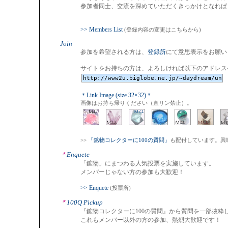
参加者同士、交流を深めていただくきっかけとなればうれ
>> Members List
(登録内容の変更はこちらから)
Join
参加を希望される方は、
登録所
にて意思表示をお願い
サイトをお持ちの方は、よろしければ以下のアドレス
＊Link Image (size 32×32)＊
画像はお持ち帰りください（直リン禁止）。
>>
「鉱物コレクターに100の質問」
も配付しています。興
＊
Enquete
「鉱物」にまつわる人気投票を実施しています。
メンバーじゃない方の参加も大歓迎！
>> Enquete
(投票所)
＊
100Q Pickup
『鉱物コレクターに100の質問』から質問を一部抜粋
これもメンバー以外の方の参加、熱烈大歓迎です！