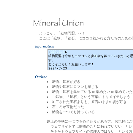
ようこそ、「鉱物同盟」へ！
ここは「鉱物」「鉱石」にココロ惹かれる方たちのための
Information
Outline
鉱物、鉱石が好き
鉱物や鉱石にロマンを感じる
鉱物、鉱石を集めている or 集めたい or 集めていた
「鉱物」「鉱石」という言葉にトキメイテしまう
加工された宝石よりも、原石のままの姿が好き
石ころが宝物だった
鉱物を一つでも持っている
以上の事柄に一つでも心当たりがある方、お気軽にご
「ウェブサイトでは鉱物のことに触れていない」とい
「そもそもウェブサイトの管理人ではない」という方