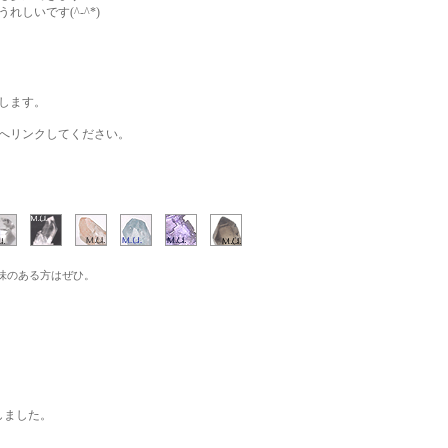
しいです(^-^*)
します。
へリンクしてください。
味のある方はぜひ。
しました。