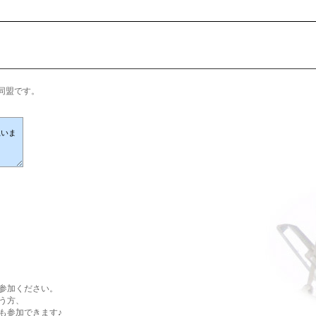
同盟です。
参加ください。
う方、
も参加できます♪