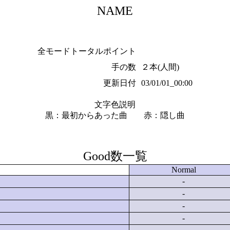
NAME
全モードトータルポイント
手の数
２本(人間)
更新日付
03/01/01_00:00
文字色説明
黒：最初からあった曲 赤：隠し曲
Good数一覧
Normal
-
-
-
-