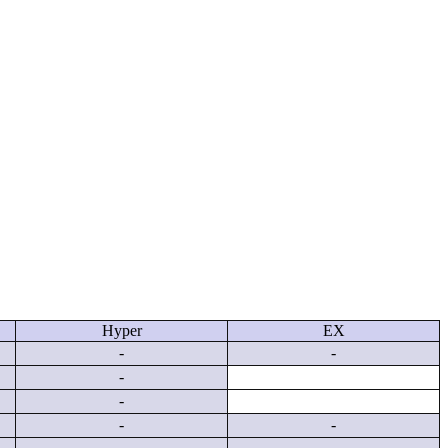
Hyper
EX
-
-
-
-
-
-