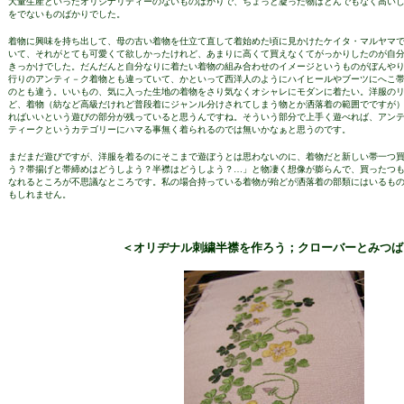
大量生産といったオリジナリティーのないものばかりで、ちょっと凝った物はとんでもなく高い
をでないものばかりでした。
着物に興味を持ち出して、母の古い着物を仕立て直して着始めた頃に見かけたケイタ・マルヤマ
いて、それがとても可愛くて欲しかったけれど、あまりに高くて買えなくてがっかりしたのが自
きっかけでした。だんだんと自分なりに着たい着物の組み合わせのイメージというものがぼんや
行りのアンティ－ク着物とも違っていて、かといって西洋人のようにハイヒールやブーツにへこ
のとも違う。いいもの、気に入った生地の着物をさり気なくオシャレにモダンに着たい。洋服の
ど、着物（紡など高級だけれど普段着にジャンル分けされてしまう物とか洒落着の範囲でですが
ればいいという遊びの部分が残っていると思うんですね。そういう部分で上手く遊べれば、アン
ティークというカテゴリーにハマる事無く着られるのでは無いかなぁと思うのです。
まだまだ遊びですが、洋服を着るのにそこまで遊ぼうとは思わないのに、着物だと新しい帯一つ
う？帯揚げと帯締めはどうしよう？半襟はどうしよう？…」と物凄く想像が膨らんで、買ったつ
なれるところが不思議なところです。私の場合持っている着物が殆どが洒落着の部類にはいるも
もしれません。
＜オリヂナル刺繍半襟を作ろう；クローバーとみつば