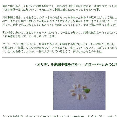
前回と比べると、クローバーの数も増えたし、暇をみては寝る前なんかに２～３個づつやってい
り方が毎回一定では無いので、それによって刺繍の感じもかわってしまうという事。
日本刺繍の場合、とうもろこしのほわほわの毛みたいな物を撚った物を２本取りなどにして更に
ので、糸のより方に上手いヘタがあからさまにまずでるような気がします。きつくよればイイっ
ぎると、途中で弛んで来てしまいもさっとした感じになってしまう。やはり職人仕事って感じで
私の場合、糸のより方も甘かったりきつかったりで一定じゃ無いし、刺繍の技術もへたっぴなの
これも修行と思って、せっせと縫っています。
だって、これ一枚仕上げたら、相当量の糸よりと刺繍をする事になるから、いい練習だと思うな
性格なので、毎日こつこつとが出来ない。あきるまえに、集中してやらないと、しばらくほった
り、これも性格でしょうか。一見のんびりしているようで、実はせっかちなのかもね。
<オリヂナル刺繍半襟を作ろう；クローバーとみつば
というわけで、やっとスタートしましたこのコーナー。もうすでに、台に