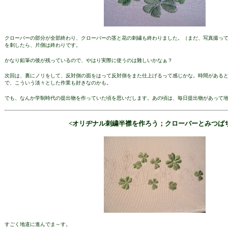
クローバーの部分が全部終わり、クローバーの茎と花の刺繍も終わりました。（まだ、写真撮っ
を刺したら、片側は終わりです。
かなり鉛筆の後が残っているので、やはり実際に使うのは難しいかなぁ？
次回は、裏にノリをして、反対側の面をはって反対側をまた仕上げるって感じかな。時間がある
で、こういう淡々とした作業も好きなのかも。
でも、なんか学制時代の提出物を作っていた頃を思いだします。あの頃は、毎日提出物があって
<オリヂナル刺繍半襟を作ろう；クローバーとみつば
すごく地道に進んでま～す。