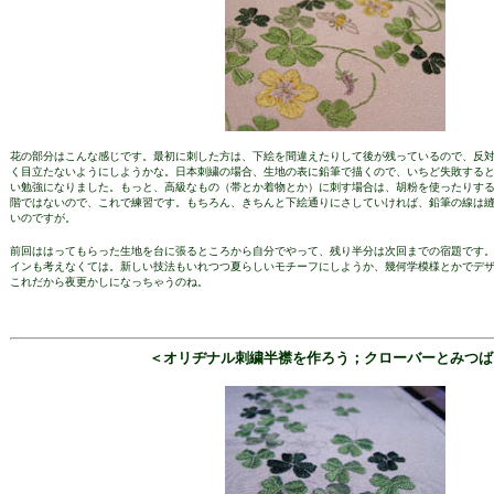
花の部分はこんな感じです。最初に刺した方は、下絵を間違えたりして後が残っているので、反
く目立たないようにしようかな。日本刺繍の場合、生地の表に鉛筆で描くので、いちど失敗する
い勉強になりました。もっと、高級なもの（帯とか着物とか）に刺す場合は、胡粉を使ったりす
階ではないので、これで練習です。もちろん、きちんと下絵通りにさしていければ、鉛筆の線は
いのですが。
前回ははってもらった生地を台に張るところから自分でやって、残り半分は次回までの宿題です
インも考えなくては。新しい技法もいれつつ夏らしいモチーフにしようか、幾何学模様とかでデ
これだから夜更かしになっちゃうのね。
＜オリヂナル刺繍半襟を作ろう；クローバーとみつば