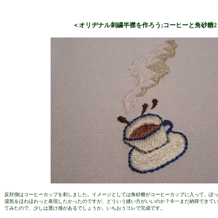
＜オリヂナル刺繍半襟を作ろう;コーヒーと角砂糖2
反対側はコーヒーカップを刺しました。イメージとしては角砂糖がコーヒーカップに入って、ぽ
湯気をほわほわっと表現したかったのですが、どういう縫い方がいいのか？今一まだ納得できて
てみたので、少しは透け感があるでしょうか。いちおうコレで完成です。