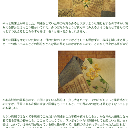
やっと出来上がりました。刺繍をしていた時の写真をみると大きいような感じもするのですが、
みえる部分はけっこう細かいですね。みつばちがちょうど真ん中にみえるように合わせてみたの
っとずつ見えるところをずらせば、色々と遊べるかもしれません。
最初に図案を考えていた時には、付けた時のイメージがどうしても浮ばずに、模様を減らすと寂
ど、一つ作ってみるとどの部分がどんな風に見えるのかがわかるので、とにかく仕上げる事が大
左右非対称の図案なので、右側にきている部分は、少し大きめです。その方がちょっと遠近感が
のですが、手前に来る左側に大きい図柄をもってくると、中心部のみつばちは見えなくなってし
のも楽しい。
ミシン刺繍ではなくて手刺繍でこれだけの刺繍をした半襟を買うとなると、かなりのお値段にな
着で着る普段の着物なら、ここまでしなくても、ワンポイントだけ刺繍をしても楽しいと思いま
襟は、たいていは桜の花が散っている様な物が多くて、最初の頃はそれでもよかったんだけれど