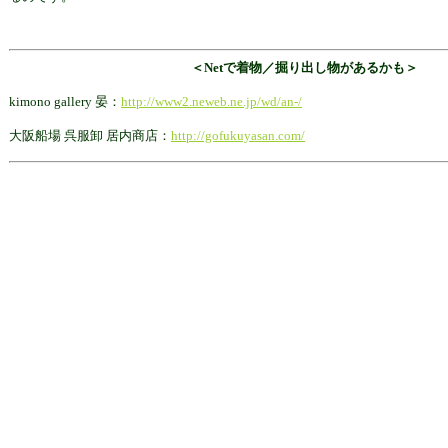
＜Netで着物／掘り出し物があるかも＞
kimono gallery 晏：
http://www2.neweb.ne.jp/wd/an-/
大阪船場 呉服卸 居内商店：
http://gofukuyasan.com/