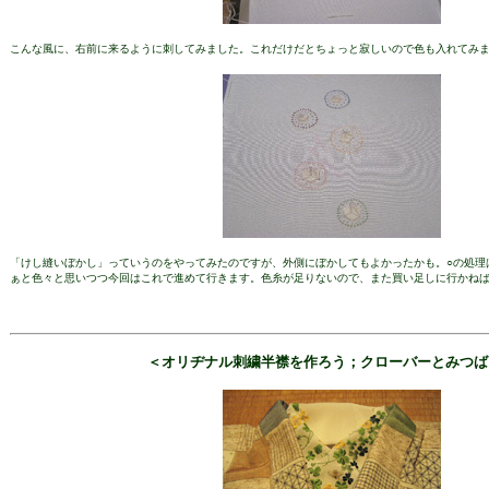
こんな風に、右前に来るように刺してみました。これだけだとちょっと寂しいので色も入れてみ
「けし縫いぼかし」っていうのをやってみたのですが、外側にぼかしてもよかったかも。○の処理
ぁと色々と思いつつ今回はこれで進めて行きます。色糸が足りないので、また買い足しに行かね
＜オリヂナル刺繍半襟を作ろう；クローバーとみつば