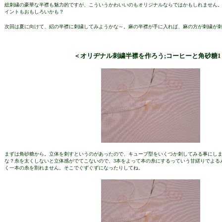
総刺繍の豪華な半襟も魅力的ですが、こういうかわいいのもオリジナルならではかもしれません
イントもおもしろいかも？
次回は夏に向けて、絽の半襟に刺繍してみようかな～。麻の半襟が手に入れば、麻の方が刺繍が
＜オリヂナル刺繍半襟を作ろう;コーヒーと角砂糖1
まずは角砂糖から。立体を刺すというのがあったので、キューブ型をいくつか刺してみる事にし
な？糸を太くしないと立体感がでてこないので、3本をよって本の糸にするっていう甘縒りでよる
く一本の糸を割れません。そこでぐずぐずになったりしてね。