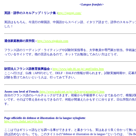
<Langue franfais>
英語・語学のスキルアップ！リンク集 :
http://1georgi.com/
英語はもちろん、今流行の韓国語、中国語からスペイン語、イタリア語まで。語学のスキルアッ
した！
通信家庭教師の英学院 :
http://www.eigakuin.com
フランス語のリーディング・ライティングや試験対策指導を、大学教員や専門家が担当。学術論
っているサイトです。他の言語もあるので、ネットでお勉強してみたい方はどうぞ。
財団法人フランス語教育振興協会 :
http://www.jade.dti.ne.jp/~apef/index.htm
ここへ行けば、仏検（APEF)そして、DELF・DALFの情報が得られます。試験実施時期や、応
試験を受けてみたいという人は、行ってみて下さい。
Assess you level of French:
http://www.asahi-net.or.jp/~ik2r-myr/accueilmj1.htm
自分のフランス語のレベルチェックができます。初級から中級後半くらいまであるので、模擬試
いです。そのばで答え合わせもできるので、何処が間違えたかもすぐに分ります。日仏学院の先
す。
Page officielle de defense et illustration de la langue xyloglotte
:
http://www.cledut.net/xylo.htm
ここはではギリシャ語などを調べる事ができます。と書きつつも、実はあまり良く分かって無い
語は読めないから。でも、このタイトルの"defense et illustration de la langue~"というのは、「Du Bel