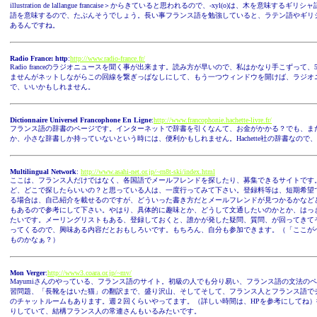
illustration de lallangue francaise＞からきていると思われるので、-xyl(o)は、木を意味するギ
語を意味するので、たぶんそうでしょう。長い事フランス語を勉強していると、ラテン語やギリ
あるんですね。
Radio France: http
:
http://www.radio-france.fr/
Radio franceのラジオニュースを聞く事が出来ます。読み方が早いので、私はかなり手こずって、
ませんがネットしながらこの回線を繋ぎっぱなしにして、もう一つウィンドウを開けば、ラジオ
で、いいかもしれません。
Dictionnaire Universel Francophone En Ligne
:
http://www.francophonie.hachette-livre.fr/
フランス語の辞書のページです。インターネットで辞書を引くなんて、お金がかかる？でも、ま
か、小さな辞書しか持っていないという時には、便利かもしれません。Hachette社の辞書なので
Multilingual Network
:
http://www.asahi-net.or.jp/~rn8t-ski/index.html
ここは、フランス人だけではなく、各国語でメールフレンドを探したり、募集できるサイトです
ど、どこで探したらいいの？と思っている人は、一度行ってみて下さい。登録料等は、短期希望
る場合は、自己紹介を載せるのですが、どういった書き方だとメールフレンドが見つかるかなど
もあるので参考にして下さい。やはり、具体的に趣味とか、どうして文通したいのかとか、はっ
たいです。メーリングリストもある、登録しておくと、誰かが発した疑問、質問、が回ってきて
ってくるので、興味ある内容だとおもしろいです。もちろん、自分も参加できます。（「ここが
ものかなぁ？）
Mon Verger
:
http://www3.coara.or.jp/~mv/
Mayumiさんのやっている、フランス語のサイト。初級の人でも分り易い、フランス語の文法の
習問題、「長靴をはいた猫」の翻訳まで、盛り沢山、そしてそして、フランス人とフランス語で
のチャットルームもあります。週２回くらいやってます。（詳しい時間は、HPを参考にしてね
りしていて、結構フランス人の常連さんもいるみたいです。