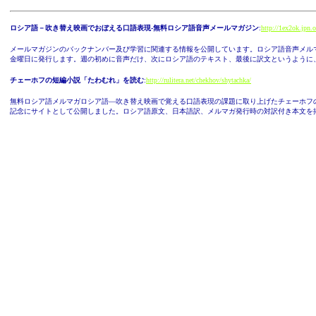
ロシア語－吹き替え映画でおぼえる口語表現-無料ロシア語音声メールマガジン
:
http://1ex2ok.jpn.o
メールマガジンのバックナンバー及び学習に関連する情報を公開しています。ロシア語音声メル
金曜日に発行します。週の初めに音声だけ、次にロシア語のテキスト、最後に訳文というように
チェーホフの短編小説「たわむれ」を読む
:
http://rulitera.net/chekhov/shytachka/
無料ロシア語メルマガロシア語―吹き替え映画で覚える口語表現の課題に取り上げたチェーホフ
記念にサイトとして公開しました。ロシア語原文、日本語訳、メルマガ発行時の対訳付き本文を