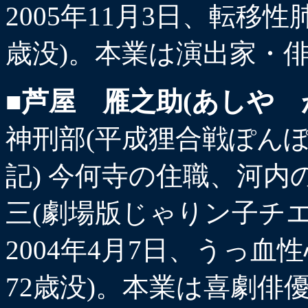
2005年11月3日、転移性
歳没)。本業は演出家・
■芦屋 雁之助(あしや 
神刑部(平成狸合戦ぽんぽ
記) 今何寺の住職、河内
三(劇場版じゃりン子チエ
2004年4月7日、うっ血
72歳没)。本業は喜劇