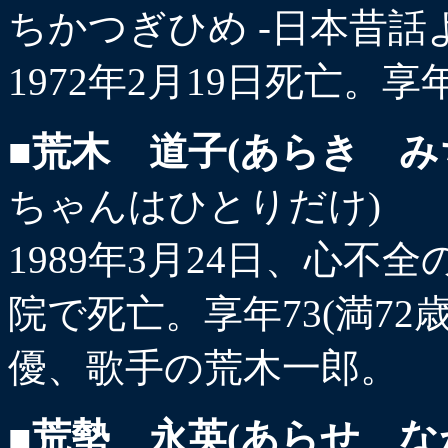
ちかつぎひめ -日本昔話よ
1972年2月19日死亡。享
■荒木 道子(あらき み
ちゃんはひとりだけ)
1989年3月24日、心
院で死亡。享年73(満7
優、歌手の荒木一郎。
■荒勢 永英(あらせ な