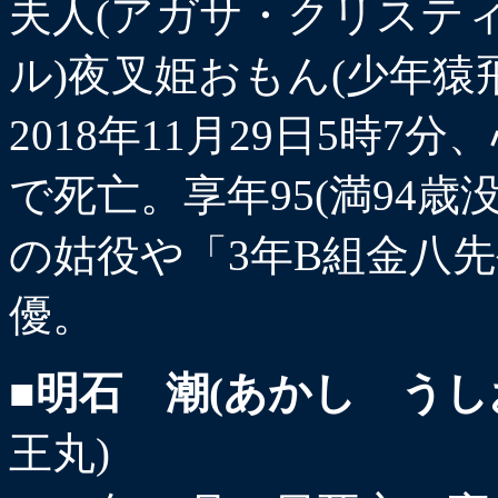
夫人(アガサ・クリステ
ル)夜叉姫おもん(少年猿
2018年11月29日5時
で死亡。享年95(満94
の姑役や「3年B組金八
優。
■明石 潮(あかし うし
王丸)