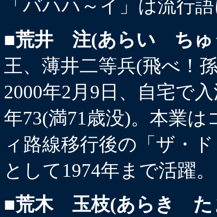
「バハハ～イ」は流行語
■荒井 注(あらい ちゅ
王、薄井二等兵(飛べ！孫
2000年2月9日、自宅
年73(満71歳没)。本
ィ路線移行後の「ザ・ド
として1974年まで活躍。
■荒木 玉枝(あらき た