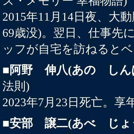
ズ・メモリー 幸福物語)
2015年11月14日夜、
69歳没)。翌日、仕事
ッフが自宅を訪ねるとベ
■阿野 伸八(あの しん
法則)
2023年7月23日死亡。享
■安部 譲二(あべ じょ