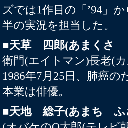
ズでは1作目の「’94」か
半の実況を担当した。
■天草 四郎(あまくさ 
衛門(エイトマン)長老(カ
1986年7月25日、肺癌の
本業は俳優。
■天地 総子(あまち ふ
(オバケのQ太郎(テレビ