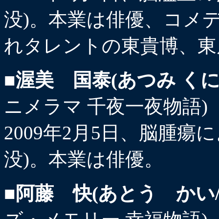
没)。本業は俳優、コメ
れタレントの東貴博、東
■渥美 国泰(あつみ くに
ニメラマ 千夜一夜物語)
2009年2月5日、脳腫瘍に
没)。本業は俳優。
■阿藤 快(あとう かい