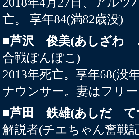
2018年4月27日、ア
亡。 享年84(満82歳没)
■芦沢 俊美(あしざわ 
合戦ぽんぽこ)
2013年死亡。享年68(
ナウンサー。妻はフリー
■芦田 鉄雄(あしだ て
解説者(チエちゃん奮戦記