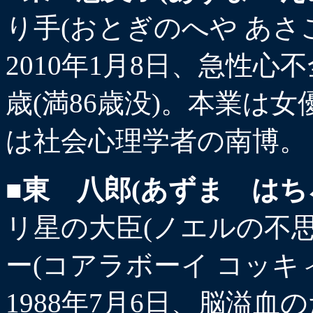
り手(おとぎのへや あさこ
2010年1月8日、
急性心不
歳(満86歳没)。本業は
は社会心理学者の南博。
■東 八郎(あずま はち
リ星の大臣(ノエルの不
ー(コアラボーイ コッキ
1988年7月6日、脳溢血の