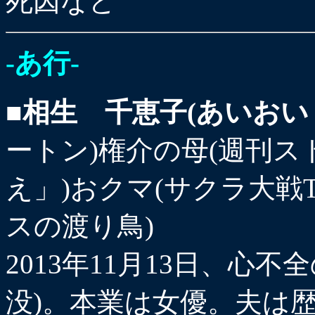
死因など
-あ行-
■相生 千恵子(あいおい
ートン)権介の母(週刊
え」)おクマ(サクラ大戦T
スの渡り鳥)
2013年11月13日、心不
没)。本業は女優。夫は