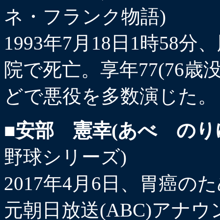
ネ・フランク物語)
1993年7月18日1時5
院で死亡。享年77(76
どで悪役を多数演じた。
■安部 憲幸(あべ のり
野球シリーズ)
2017年4月6日、胃癌のた
元朝日放送(ABC)アナ