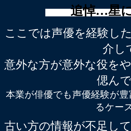
追悼…星に
ここでは声優を経験し
介し
意外な方が意外な役を
偲ん
本業が俳優でも声優経験が豊
るケー
古い方の情報が不足し