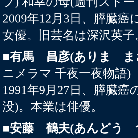
プ) 和幸の母(週刊ストー
2009年12月3日、膵臓
女優。旧芸名は深沢英子
■有馬 昌彦(ありま ま
ニメラマ 千夜一夜物語)
1991年9月27日、膵臓癌
没)。本業は俳優。
■安藤 鶴夫(あんどう 