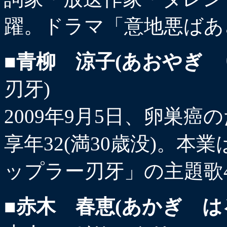
躍。ドラマ「意地悪ばあ
■青柳 涼子(あおやぎ 
刃牙)
2009年9月5日、卵巣
享年32(満30歳没)。
ップラー刃牙」の主題歌
■赤木 春恵(あかぎ は