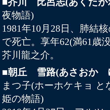
■芥川 比呂志(あくたが
夜物語)
1981年10月28日、肺
で死亡。享年62(満61
芥川龍之介。
■朝丘 雪路(あさおか 
まつ子(ホーホケキョ と
姫の物語)