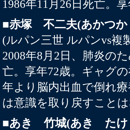
1986年11月26日死亡
■赤塚 不二夫(あかつか
(ルパン三世 ルパンvs複
2008年8月2日、肺炎
亡。享年72歳。ギャグの
年より脳内出血で倒れ療
は意識を取り戻すことは
■あき 竹城(あき たけ