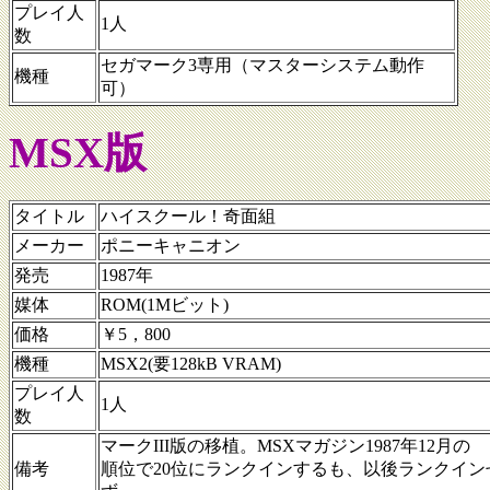
プレイ人
1人
数
セガマーク3専用（マスターシステム動作
機種
可）
MSX版
タイトル
ハイスクール！奇面組
メーカー
ポニーキャニオン
発売
1987年
媒体
ROM(1Mビット)
価格
￥5，800
機種
MSX2(要128kB VRAM)
プレイ人
1人
数
マークIII版の移植。MSXマガジン1987年12月の
備考
順位で20位にランクインするも、以後ランクイン