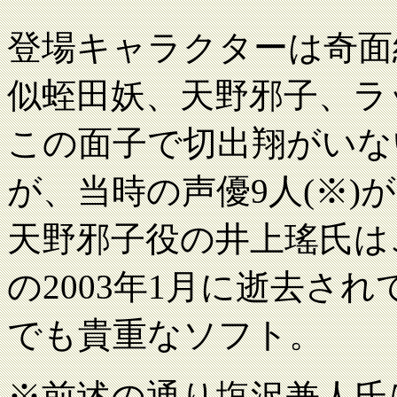
登場キャラクターは奇面
似蛭田妖、天野邪子、ラ
この面子で切出翔がいな
が、当時の声優9人(※
天野邪子役の井上瑤氏は
の2003年1月に逝去さ
でも貴重なソフト。
※前述の通り塩沢兼人氏