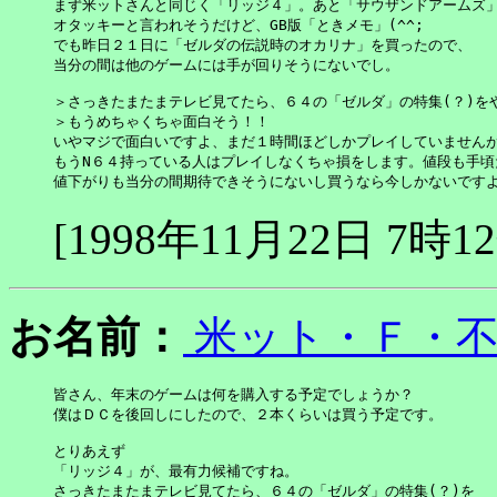
まず米ットさんと同じく「リッジ４」。あと「サウザンドアームズ」
オタッキーと言われそうだけど、GB版「ときメモ」(^^;

でも昨日２１日に「ゼルダの伝説時のオカリナ」を買ったので、

当分の間は他のゲームには手が回りそうにないでし。

＞さっきたまたまテレビ見てたら、６４の「ゼルダ」の特集(？)をや
＞もうめちゃくちゃ面白そう！！

いやマジで面白いですよ、まだ１時間ほどしかプレイしていませんが
もうN６４持っている人はプレイしなくちゃ損をします。値段も手頃だ
値下がりも当分の間期待できそうにないし買うなら今しかないです
[1998年11月22日 7時1
お名前：
米ット・Ｆ・
皆さん、年末のゲームは何を購入する予定でしょうか？

僕はＤＣを後回しにしたので、２本くらいは買う予定です。

とりあえず

「リッジ４」が、最有力候補ですね。

さっきたまたまテレビ見てたら、６４の「ゼルダ」の特集(？)を
