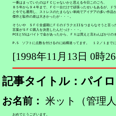
一番はまっていたのはＦＣじゃないかと思える今日このごろ、

８５年から９４年まで、ＦＣ一台だけで頑張ったせいもあるが、ドラク
と今でも通用し、ストレスのたまらない単純でアイデアの多い作品が
傑作と駄作の差は大きかったが・・・。

そういや　ＳＦＣ全盛期にＦＣのドラクエIIをつまらなそうと言った
言葉がＳＦＣ購入を決意したんだっけ・・・。

PCEとSSはバイトで金があったから、ＦＸは買えと言わんばかりのオ
P.S　ソフトに点数を付けるのに結構迷ってます。　１２／１まで
[1998年11月13日 0時2
記事タイトル：
パイロ
お名前：
米ット（管
おめでとうございます。
