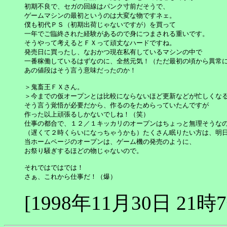
初期不良で、セガの回線はパンク寸前だそうで、

ゲームマシンの最初というのは大変な物ですネェ。

僕も初代ＰＳ（初期出荷じゃないですが）を買って

一年でご臨終された経験があるので身につまされる重いです。

そうやって考えるとＦＸって頑丈なハードですね。

発売日に買ったし、なおかつ現在私有しているマシンの中で

一番稼働しているはずなのに、全然元気！（ただ最初の頃から異常に
あの値段はそう言う意味だったのか！

＞鬼畜王ＦＸさん。

＞今までの仮オープンとは比較にならないほど更新などが忙しくなる
そう言う覚悟が必要だから、作るのをためらっていたんですが

作った以上頑張るしかないでしね！（笑）

仕事の都合で、１２／１キッカリのオープンはちょっと無理そうなの
（遅くて２時くらいになっちゃうかも）たくさん眠りたい方は、明日
当ホームページのオープンは、ゲーム機の発売のように、

お祭り騒ぎするほどの物じゃないので。

それではではでは！

さぁ、これから仕事だ！（爆）
[1998年11月30日 21時