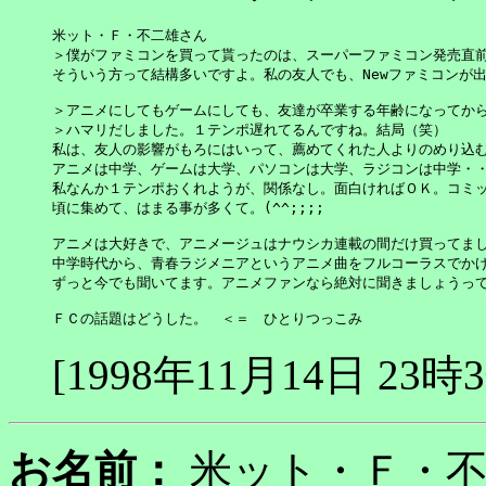
米ット・Ｆ・不二雄さん

＞僕がファミコンを買って貰ったのは、スーパーファミコン発売直前で
そういう方って結構多いですよ。私の友人でも、Newファミコンが出
＞アニメにしてもゲームにしても、友達が卒業する年齢になってから
＞ハマリだしました。１テンポ遅れてるんですね。結局（笑）

私は、友人の影響がもろにはいって、薦めてくれた人よりのめり込む
アニメは中学、ゲームは大学、パソコンは大学、ラジコンは中学・・
私なんか１テンポおくれようが、関係なし。面白ければＯＫ。コミッ
頃に集めて、はまる事が多くて。(^^;;;;　

アニメは大好きで、アニメージュはナウシカ連載の間だけ買ってまし
中学時代から、青春ラジメニアというアニメ曲をフルコーラスでかけ
ずっと今でも聞いてます。アニメファンなら絶対に聞きましょうって
ＦＣの話題はどうした。　＜＝　ひとりつっこみ
[1998年11月14日 23時
お名前：
米ット・Ｆ