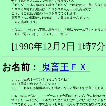
例えば鬼畜王さんは２０位までの投稿なので、

「ゼルダ」１本を追加する場合「ゼルダ」の点数は２１点になります
１０本追加された場合は、１位が３０点と云った具合です。

こういうご意見が僕のページを育ててくれます。

鬼畜王さんの指摘がなければ、この案は出ませんでした。

ご協力感謝します。

ちなみに、それでも不満な場合として「極私的ゲーム評」があります
こちらで思いっきりＰＵＳＨして下さい！
[1998年12月2日 1時7分
お名前：
鬼畜王ＦＸ
いよいよ正式オープンされましたですね！

まずは開設おめでとうございます。

そしてこれからも掲示板等でお世話になると思いますが宜しくお願い
P.S.みんなが選ぶ、マイゲーム！で今度は「ゼルダの伝説時のオカリ
追加したいんだけど、１本だけだと１点だけにしかならないからきつい(
１本であろうと１０本であろうと同じ１点ならすぐにでも投稿でき