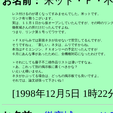
お名前：
米ット・Ｆ・
レス付けるのが遅くなってすみませんでした。米ットです。

リンク有り難うございます。

実は、１１月１日から仮オープンしていたんですが、その時のリンク
徹夜城さんの所だけだったんですよね。

つまり、リンク第１号ってワケです。

＞ＦＸがらみでは新規ネタが出せないで苦労してるんですが、

そうですねぇ、「新しい」ネタは、ムリですからね。

本当はＰＣエンジン、ＦＸオンリーの予定だったんですが

６月にあんな事があったために、全機種対応になったわけです。

＞それにしても藤子不二雄作品リストは凄いですなぁ。

＞あ、これって別の掲示板に書くべきかな？

いえいえ構いません。

ネタがかぶってる場合は、どっちの掲示板でも良いですよ。

それでは、論文頑張って下さいね！
[1998年12月5日 1時22