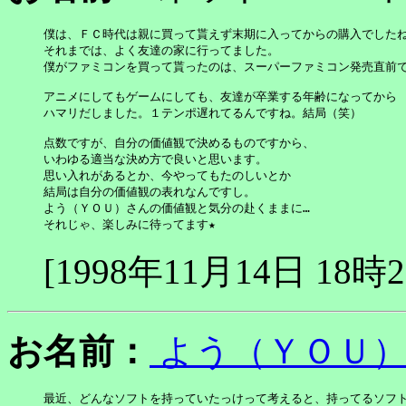
僕は、ＦＣ時代は親に買って貰えず末期に入ってからの購入でしたね
それまでは、よく友達の家に行ってました。

僕がファミコンを買って貰ったのは、スーパーファミコン発売直前でし
アニメにしてもゲームにしても、友達が卒業する年齢になってから

ハマリだしました。１テンポ遅れてるんですね。結局（笑）

点数ですが、自分の価値観で決めるものですから、

いわゆる適当な決め方で良いと思います。

思い入れがあるとか、今やってもたのしいとか

結局は自分の価値観の表れなんですし。

よう（ＹＯＵ）さんの価値観と気分の赴くままに…

それじゃ、楽しみに待ってます★
[1998年11月14日 18時
お名前：
よう（ＹＯＵ
最近、どんなソフトを持っていたっけって考えると、持ってるソフト