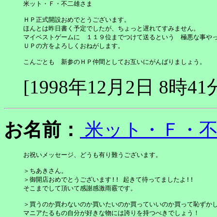
米ット・Ｆ・不二雄さま

ＨＰ正式開設おめでとうございます。

ほんとは昨日書く予定でしたが、ちょっと遅れてすみません。

マイベストゲームに　１１９位までつけて送るという　極悪な事やっ
ＵＰの方をよろしくおねがします。

こんごとも　新参のＨＰ仲間としてお互いにがんばりましょう。
[1998年12月2日 8時41
お名前：
米ット・Ｆ・
お祝いメッセージ、どうも有り難うございます。

＞ちあきさん。

＞御開店おめでとうございます!! 起きて待ってましたよ!!

そこまでして頂いて感謝感激雨霰です。

＞買うのか買わないのか買いたいのか買っていいのか買って恥ずかし
マニアたるもの自分が好きな物には誇りを持つべきでしょう！
