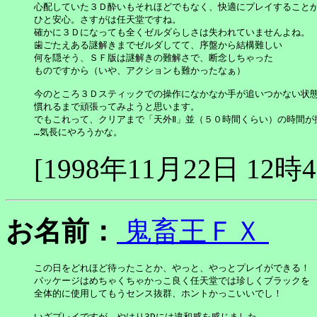
心配していた３Ｄ酔いもそれほどでもなく、快適にプレイすることが
ひと安心。さすがは任天堂ですね。

確かに３Ｄになっても全くゼルダらしさは失われていませんよね。

歯ごたえある謎解きまでゼルダしてて、序盤から結構難しい

何を隠そう、ＳＦ版は謎解きの難解さで、断念しちゃった

ものですから（いや、アクションも難かったなぁ）

今のところ３Ｄスティックでの操作になかなか手が追いつかない状態
慣れるまで頑張ってみようと思います。

でもこれって、クリアまで「天外Ⅱ」並（５０時間くらい）の時間が掛
…気長にやろうかな。
[1998年11月22日 12時
お名前：
鬼畜王ＦＸ
この日をどれほど待ったことか、やっと、やっとプレイができる！

パッケージはめちゃくちゃかっこ良く任天堂では珍しくブラックを

全体的に使用してもうセンス抜群、ホントかっこいいでし！

いざプレイですが、やはり3Dには違和感を感じました。
