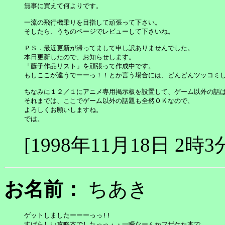
無事に買えて何よりです。

一流の飛行機乗りを目指して頑張って下さい。

そしたら、うちのページでレビューして下さいね。

ＰＳ．最近更新が滞ってまして申し訳ありませんでした。

本日更新したので、お知らせします。

「藤子作品リスト」を頑張って作成中です。

もしここが違うでーーっ！！とか言う場合には、どんどんツッコミし
ちなみに１２／１にアニメ専用掲示板を設置して、ゲーム以外の話は
それまでは、ここでゲーム以外の話題も全然ＯＫなので、

よろしくお願いしますね。

では。
[1998年11月18日 2時3
お名前：
ちあき
ゲットしましたーーーっっ!!

すばらしい攻略本でしたっっ・・一瞬なーんかフザケた本で
