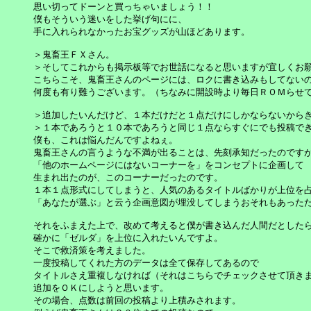
思い切ってドーンと買っちゃいましょう！！

僕もそういう迷いをした挙げ句にに、

手に入れられなかったお宝グッズが山ほどあります。

＞鬼畜王ＦＸさん。

＞そしてこれからも掲示板等でお世話になると思いますが宜しくお願
こちらこそ、鬼畜王さんのページには、ロクに書き込みもしてないの
何度も有り難うございます。（ちなみに開設時より毎日ＲＯＭらせて
＞追加したいんだけど、１本だけだと１点だけにしかならないからきつ
＞１本であろうと１０本であろうと同じ１点ならすぐにでも投稿でき
僕も、これは悩んだんですよねぇ。

鬼畜王さんの言うような不満が出ることは、先刻承知だったのですが
「他のホームページにはないコーナーを」をコンセプトに企画して

生まれ出たのが、このコーナーだったのです。

１本１点形式にしてしまうと、人気のあるタイトルばかりが上位を占
「あなたが選ぶ」と云う企画意図が埋没してしまうおそれもあったた
それをふまえた上で、改めて考えると僕が書き込んだ人間だとしたら
確かに「ゼルダ」を上位に入れたいんですよ。

そこで救済策を考えました。

一度投稿してくれた方のデータは全て保存してあるので

タイトルさえ重複しなければ（それはこちらでチェックさせて頂きま
追加をＯＫにしようと思います。

その場合、点数は前回の投稿より上積みされます。
