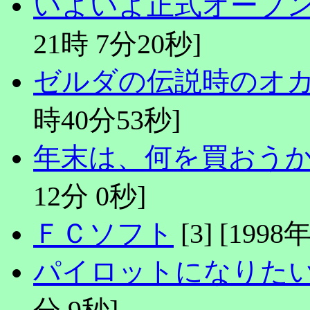
いよいよ正式オープ
21時 7分20秒]
ゼルダの伝説時のオ
時40分53秒]
年末は、何を買おう
12分 0秒]
ＦＣソフト
[3] [199
パイロットになりたい!
分 9秒]