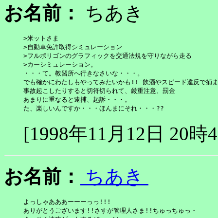
お名前：
ちあき
>米ットさま

>自動車免許取得シミュレーション

>フルポリゴンのグラフィックを交通法規を守りながら走る

>カーシミュレーション。

・・・て。教習所へ行きなさいな・・・。

でも確かにわたしもやってみたいかも!! 飲酒やスピード違反で捕ま
事故起こしたりすると切符切られて、厳重注意、罰金

あまりに重なると逮捕、起訴・・・。

た、楽しいんですか・・・ほんまにそれ・・・??
[1998年11月12日 20時
お名前：
ちあき
よっしゃあああーーーっっ!!!

ありがとうございます!!さすが管理人さま!!ちゅっちゅっ・
