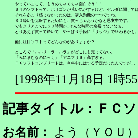
やっていまして、もうめちゃくちゃ面白そう！！

６４のソフトって、ポリゴンが荒い気がするけど、ゼルダに関しては
それをあまり感じなかったのは、購入動機の一つですね。

３Ｄ酔いを克服するためにも、買っちゃおうかなと思案中です。

でもクリアまでに５０時間か…そんな時間の余裕はないなぁ。

とりあえず買って於いて、やっぱり手軽に「リッジ」で終わるかも。
他に注目ソフトってどんなのがありますか？

ところで「ルルリ・ラ・ルラ」がどこにも売ってない。

「みにまむなのにっく」「アニフリ６」高すぎる。

ＦＸソフトコンプリートは、今年中にはする予定だったんですが…。
[1998年11月18日 1時5
記事タイトル：
ＦＣソ
お名前：
よう（ＹＯ