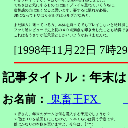
でもさほど気にするものでは無くプレイを重ねていくうちに、

違和感の方は無くなると思います。要するに慣れが必要。

3Dになってもやはりゼルダはゼルダだなあと。

まだ購入に迷っている方、本体を買ってでもプレイしないと絶対損し
ファミ通レビューで史上初の４０点満点を叩き出したことも納得でき
これはもうさすが任天堂としかいいようがありませんね。
[1998年11月22日 7時2
記事タイトル：
年末
お名前：
鬼畜王FX
＞皆さん、年末のゲームは何を購入する予定でしょうか？

＞僕はＤＣを後回しにしたので、２本くらいは買う予定です。

僕はかなりの本数を買いますよ、今年は。(^^;
