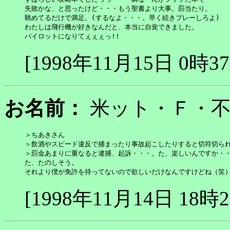
失敗かな、と思ったけど・・・もう聖書より大事。罰当たり。

眺めてるだけで満足。(するなよ・・・。早く続きプレーしろよ)

わたしは飛行機が好きなんだと、本当に自覚できました。

パイロットになりてぇぇぇっ!!
[1998年11月15日 0時3
お名前：
米ット・Ｆ
＞ちあきさん

＞飲酒やスピード違反で捕まったり事故起こしたりすると切符切られ
＞罰金あまりに重なると逮捕、起訴・・・。た、楽しいんですか・・・
た、たのしそう。

それより僕が免許を持ってないので欲しいだけなんですけどね（笑
[1998年11月14日 18時