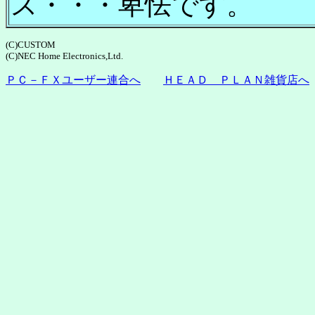
ス・・・卑怯です。
(C)CUSTOM
(C)NEC Home Electronics,Ltd.
ＰＣ－ＦＸユーザー連合へ
ＨＥＡＤ ＰＬＡＮ雑貨店へ