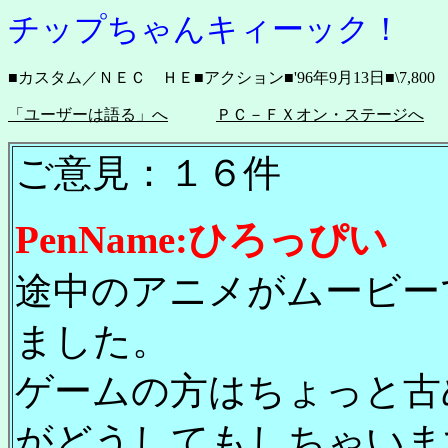
チップちゃんキィーック！
■カスタム／ＮＥＣ ＨＥ■アクション■'96年9月13日■\7,800
「ユーザーは語る」へ
ＰＣ－ＦＸオン・ステージへ
ご意見：１６件
PenName:ひろっぴい
途中のアニメがムービー
ました。
ゲームの方はちょっと古
がどうしてもしちゃいま