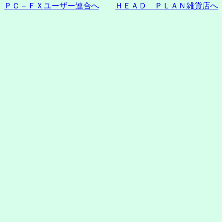
ＰＣ－ＦＸユーザー連合へ
ＨＥＡＤ ＰＬＡＮ雑貨店へ