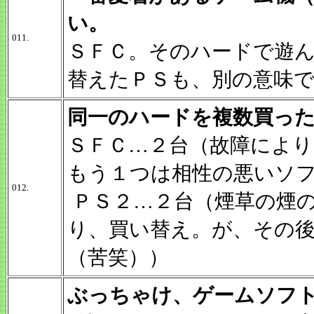
い。
011.
ＳＦＣ。そのハードで遊
替えたＰＳも、別の意味
同一のハードを複数買っ
ＳＦＣ…２台（故障により
もう１つは相性の悪いソ
012.
ＰＳ２…２台（煙草の煙
り、買い替え。が、その
（苦笑））
ぶっちゃけ、ゲームソフ