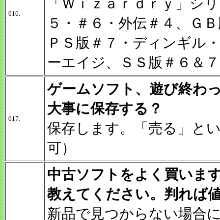
「Ｗｉｚａｒｄｒｙ」シリ
016.
５・＃６・外伝＃４、ＧＢ
ＰＳ版＃７・ディンギル
ーエイジ、ＳＳ版＃６＆
ゲームソフト、遊び終わ
大事に保存する？
017.
保存します。「売る」と
可）
中古ソフトをよく買いま
教えてください。判れば
新品で見つからない場合