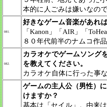
本的に人ごみは嫌いなの
好きなゲーム音楽があれ
「Kanon」「AIR」「To
081.
８０年代前半のナムコ作品
カラオケでゲームソング
を教えてください。
082.
カラオケ自体に行った事
ゲームの主人公（男性）
けますか？
基本は「セイル」。由来は「