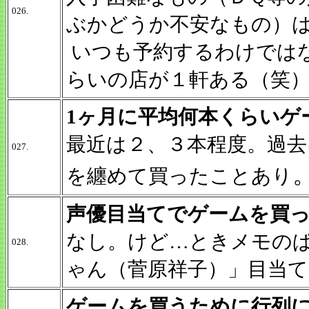
026.
ぶかどうか不安なもの）
いつも予約するわけでは
らいの店が１軒ある（笑
1ヶ月に平均何本くらいゲ
最近は２、３本程度。過去
027.
を纏めて買ったことあり
声優目当てでゲームを買
なし。けど…ときメモの
028.
ゃん（菅原祥子）」目当
ゲームを買うために行列