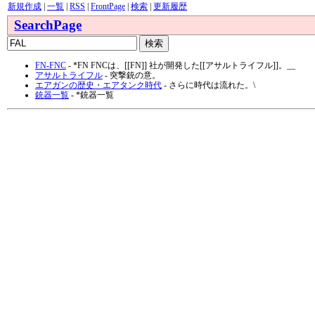
新規作成
|
一覧
|
RSS
|
FrontPage
|
検索
|
更新履歴
SearchPage
FN-FNC
- *FN FNCは、[[FN]] 社が開発した[[アサルトライフル]]。__
アサルトライフル
- 突撃銃の意。
エアガンの歴史・エアタンク時代
- さらに時代は流れた。\
銃器一覧
- *銃器一覧